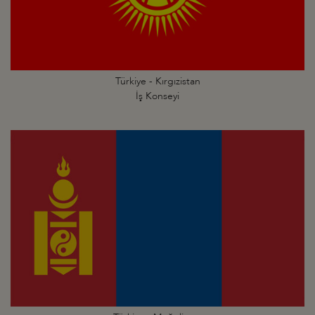
Türkiye - Kırgızistan
İş Konseyi