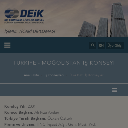
İŞİMİZ, TİCARİ DİPLOMASİ
EN
Üye Girişi
TÜRKİYE - MOĞOLİSTAN İŞ KONSEYİ
Ana Sayfa
İş Konseyleri
Ülke Bazlı İş Konseyleri
Kuruluş Yılı:
2001
Kurucu Başkan:
Ali Rıza Arslan
Türkiye Tarafı Başkanı:
Özkan Öztürk
Firma ve Unvanı:
HNC İnşaat A.Ş., Gen. Müd. Yrd.