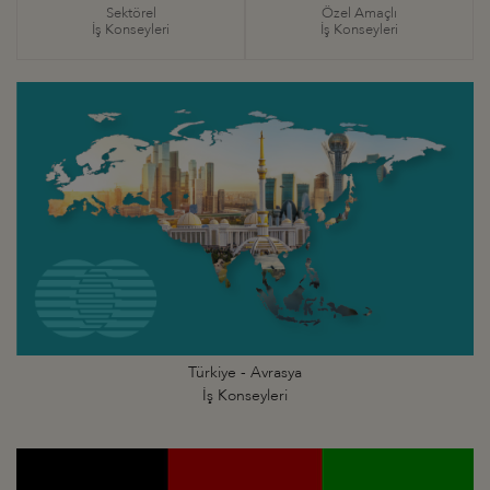
Sektörel
Özel Amaçlı
İş Konseyleri
İş Konseyleri
Türkiye - Avrasya
İş Konseyleri