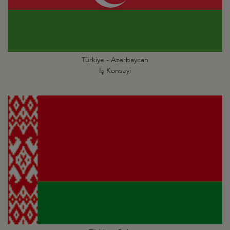
Türkiye - Azerbaycan
İş Konseyi