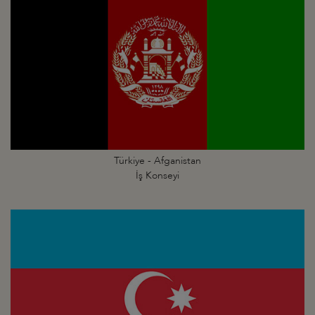
Türkiye - Afganistan
İş Konseyi