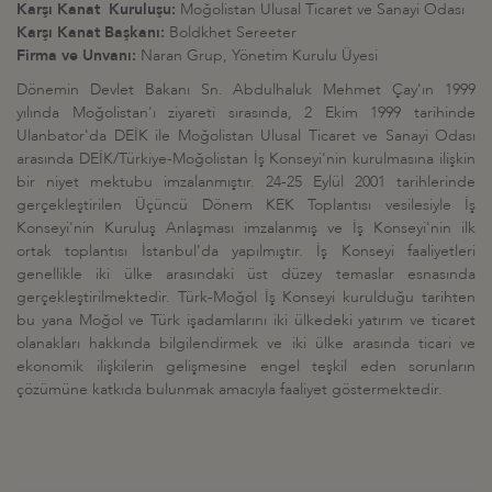
Karşı Kanat Kuruluşu:
Moğolistan Ulusal Ticaret ve Sanayi Odası
Karşı Kanat Başkanı:
Boldkhet Sereeter
Firma ve Unvanı:
Naran Grup, Yönetim Kurulu Üyesi
Dönemin Devlet Bakanı Sn. Abdulhaluk Mehmet Çay'ın 1999
yılında Moğolistan'ı ziyareti sırasında, 2 Ekim 1999 tarihinde
Ulanbator'da DEİK ile Moğolistan Ulusal Ticaret ve Sanayi Odası
arasında DEİK/Türkiye-Moğolistan İş Konseyi'nin kurulmasına ilişkin
bir niyet mektubu imzalanmıştır. 24-25 Eylül 2001 tarihlerinde
gerçekleştirilen Üçüncü Dönem KEK Toplantısı vesilesiyle İş
Konseyi'nin Kuruluş Anlaşması imzalanmış ve İş Konseyi'nin ilk
ortak toplantısı İstanbul'da yapılmıştır. İş Konseyi faaliyetleri
genellikle iki ülke arasındaki üst düzey temaslar esnasında
gerçekleştirilmektedir. Türk-Moğol İş Konseyi kurulduğu tarihten
bu yana Moğol ve Türk işadamlarını iki ülkedeki yatırım ve ticaret
olanakları hakkında bilgilendirmek ve iki ülke arasında ticari ve
ekonomik ilişkilerin gelişmesine engel teşkil eden sorunların
çözümüne katkıda bulunmak amacıyla faaliyet göstermektedir.