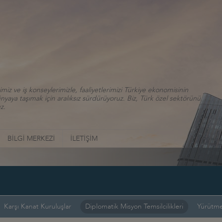
iz ve iş konseylerimizle, faaliyetlerimizi Türkiye ekonomisinin
aya taşımak için aralıksız sürdürüyoruz. Biz, Türk özel sektörünü
z.
BİLGİ MERKEZİ
İLETİŞİM
Karşı Kanat Kuruluşlar
Diplomatik Misyon Temsilcilikleri
Yürütme