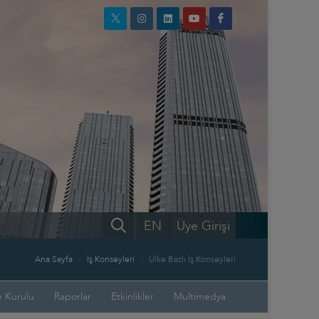
EN
Üye Girişi
Ana Sayfa
İş Konseyleri
Ülke Bazlı İş Konseyleri
 Kurulu
Raporlar
Etkinlikler
Multimedya