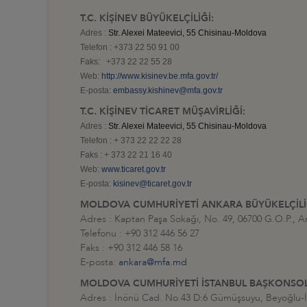
T.C. KİŞİNEV BÜYÜKELÇİLİĞİ:
Adres :
Str. Alexei Mateevici, 55
Chisinau-Moldova
Telefon : +373 22 50 91 00
Faks: +373 22 22 55 28
Web:
http://www.kisinev.be.mfa.gov.tr/
E-posta:
embassy.kishinev@mfa.gov.tr
T.C. KİŞİNEV TİCARET MÜŞAVİRLİĞİ:
Adres :
Str. Alexei Mateevici, 55
Chisinau-Moldova
Telefon : + 373 22 22 22 28
Faks : + 373 22 21 16 40
Web:
www.ticaret.gov.tr
E-posta:
kisinev@ticaret.gov.tr
MOLDOVA CUMHURİYETİ ANKARA BÜYÜKELÇİLİ
Adres : Kaptan Paşa Sokağı, No. 49, 06700 G.O.P., A
Telefonu : +90 312 446 56 27
Faks : +90 312 446 58 16
E-posta:
ankara@mfa.md
MOLDOVA CUMHURİYETİ İSTANBUL BAŞKONSO
Adres : İnönü Cad. No.43 D:6 Gümüşsuyu, Beyoğlu-İ