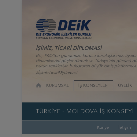
İŞİMİZ, TİCARİ DİPLOMASİ
Biz, 1985’ten günümüze kurucu kuruluşlarımız, üyelerim
dinamiklerini güçlendirmek ve Türkiye’nin gücünü düny
bütün renkleriyle buluşturan büyük bir iş platformuyu
#İşimizTicariDiplomasi
KURUMSAL
İŞ KONSEYLERİ
ÜYELİK
TÜRKİYE - MOLDOVA İŞ KONSEYİ
Künye
İletişim