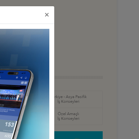
×
in Amerika ve
Türkiye - Asya Pasifik
ş Konseyleri
İş Konseyleri
örel
Özel Amaçlı
seyleri
İş Konseyleri