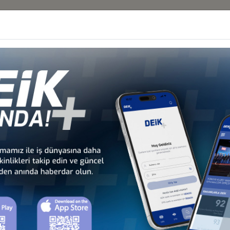
e in Comrat Lenin St. Nr: 238, Comrat / MOLDOVA
Diğer İş Konseyleri
 - Afrika
Türkiye - Kuzey Amerika
Türkiye - Lat
nseyleri
İş Konseyleri
Karayipler İ
 - Avrupa
Türkiye - Orta Doğu ve
Sekt
nseyleri
Körfez İş Konseyleri
İş Kon