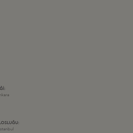
Ğİ:
nkara
LOSLUĞU:
stanbul