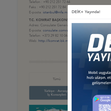
Telefon : +90 212 251 72 64
Faks : +90 212 251 72 84
DEİK+ Yayında!
E-posta:
istanbul@mfa.md
T.C. KOMRAT BAŞKONSOLOSLUĞU:
Adres: Consulate General of the Republic of Türkiy
E-posta:
consulate.comrat@mfa.gov.tr
Telefon: +373 29 82 10 06
Web:
http://komrat.bk.mfa.gov.tr
Türkiye
Tümü
İş Ko
Türkiye - Avrasya
Türkiye
İş Konseyleri
İş Ko