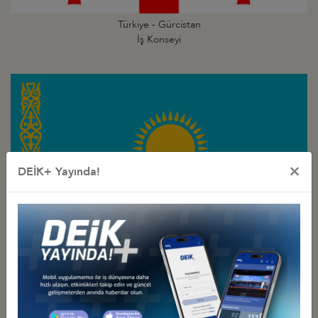
Türkiye - Gürcistan
İş Konseyi
×
DEİK+ Yayında!
Türkiye - Kazakistan
İş Konseyi