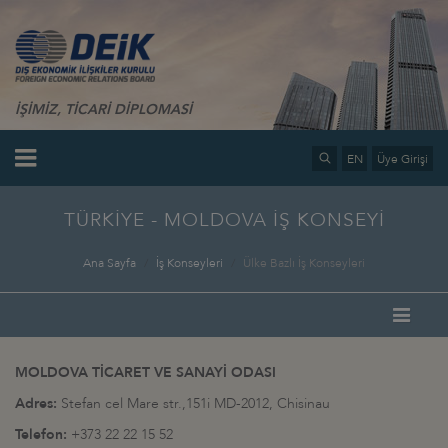
İŞİMİZ, TİCARİ DİPLOMASİ
EN
Üye Girişi
TÜRKİYE - MOLDOVA İŞ KONSEYİ
Ana Sayfa
İş Konseyleri
Ülke Bazlı İş Konseyleri
MOLDOVA TİCARET VE SANAYİ ODASI
Adres:
Stefan cel Mare str.,151i MD-2012, Chisinau
Telefon:
+373 22 22 15 52