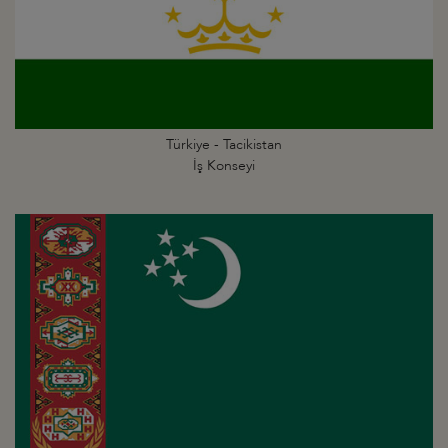
Türkiye - Tacikistan
İş Konseyi