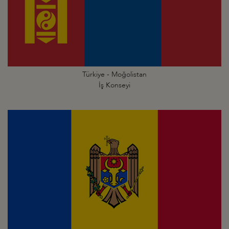
Türkiye - Moğolistan
İş Konseyi