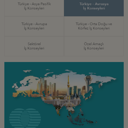
Türkiye - Asya Pasifik
Türkiye - Avrasya
İş Konseyleri
İş Konseyleri
Türkiye - Avrupa
Türkiye - Orta Doğu ve
İş Konseyleri
Körfez İş Konseyleri
Sektörel
Özel Amaçlı
İş Konseyleri
İş Konseyleri