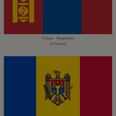
Türkiye - Moğolistan
İş Konseyi