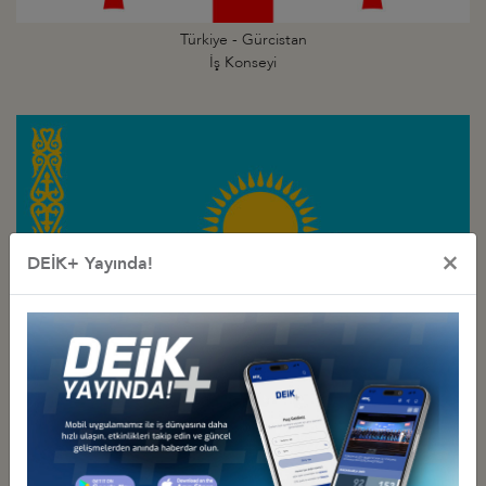
Türkiye - Gürcistan
İş Konseyi
×
DEİK+ Yayında!
Türkiye - Kazakistan
İş Konseyi