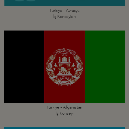
Türkiye - Avrasya
İş Konseyleri
Türkiye - Afganistan
İş Konseyi