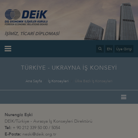
İŞİMİZ, TİCARİ DİPLOMASİ
EN
Üye Girişi
TÜRKİYE - UKRAYNA İŞ KONSEYİ
Ana Sayfa
İş Konseyleri
Ülke Bazlı İş Konseyleri
Nurengiz Eşki
DEİK/Türkiye - Avrasya İş Konseyleri Direktörü
Tel:
+ 90 212 339 50 00 / 5054
E-Posta:
neski@deik.org.tr