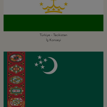
Türkiye - Tacikistan
İş Konseyi