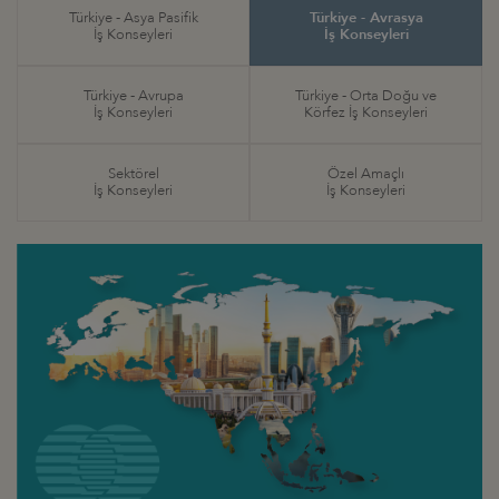
Türkiye - Asya Pasifik
Türkiye - Avrasya
İş Konseyleri
İş Konseyleri
Türkiye - Avrupa
Türkiye - Orta Doğu ve
İş Konseyleri
Körfez İş Konseyleri
Sektörel
Özel Amaçlı
İş Konseyleri
İş Konseyleri