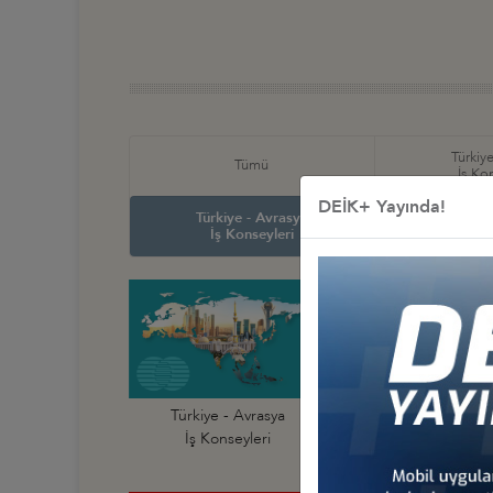
Türkiye
Tümü
İş Ko
DEİK+ Yayında!
Türkiye - Avrasya
Türkiye
İş Konseyleri
İş Ko
Türkiye - Avrasya
Türkiye - Afganist
İş Konseyleri
İş Konseyi