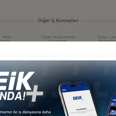
Diğer İş Konseyleri
 - Afrika
Türkiye - Kuzey Amerika
Türkiye - Lat
nseyleri
İş Konseyleri
Karayipler İ
 - Avrupa
Türkiye - Orta Doğu ve
Sekt
nseyleri
Körfez İş Konseyleri
İş Kon
an
Türkiye - Azerbaycan
Türkiye - Belarus
İş Konseyi
İş Konseyi