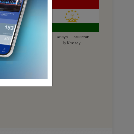
Türkiye - Rusya
Türkiye - Tacikistan
İş Konseyi
İş Konseyi