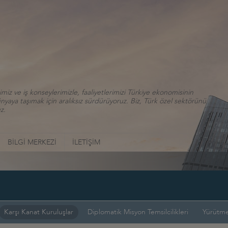
iz ve iş konseylerimizle, faaliyetlerimizi Türkiye ekonomisinin
aya taşımak için aralıksız sürdürüyoruz. Biz, Türk özel sektörünü
z.
BİLGİ MERKEZİ
İLETİŞİM
Karşı Kanat Kuruluşlar
Diplomatik Misyon Temsilcilikleri
Yürütme