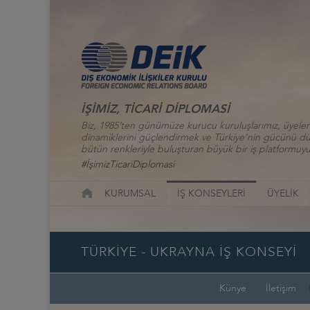
İŞİMİZ, TİCARİ DİPLOMASİ
Biz, 1985’ten günümüze kurucu kuruluşlarımız, üyelerim
dinamiklerini güçlendirmek ve Türkiye’nin gücünü düny
bütün renkleriyle buluşturan büyük bir iş platformuyu
#İşimizTicariDiplomasi
KURUMSAL
İŞ KONSEYLERİ
ÜYELİK
TÜRKİYE - UKRAYNA İŞ KONSEYİ
Künye
İletişim