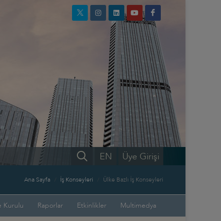
EN
Üye Girişi
Ana Sayfa
İş Konseyleri
Ülke Bazlı İş Konseyleri
 Kurulu
Raporlar
Etkinlikler
Multimedya