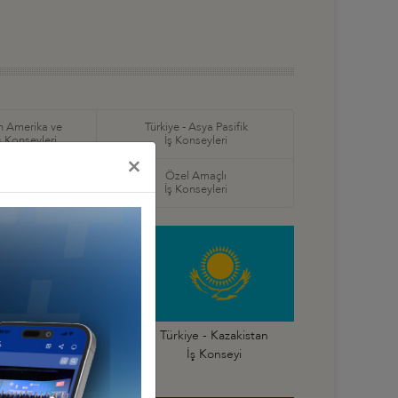
in Amerika ve
Türkiye - Asya Pasifik
ş Konseyleri
İş Konseyleri
×
örel
Özel Amaçlı
seyleri
İş Konseyleri
Türkiye - Gürcistan
Türkiye - Kazakistan
İş Konseyi
İş Konseyi