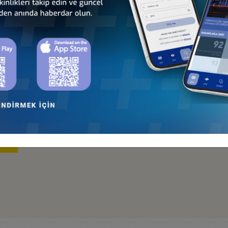
an
Türkiye - Moldova
Türkiye - Özbekistan
İş Konseyi
İş Konseyi