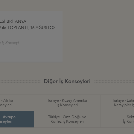
ESİ BRİTANYA
le TOPLANTI, 16 AĞUSTOS
ık İş Konseyi
Diğer İş Konseyleri
 - Afrika
Türkiye - Kuzey Amerika
Türkiye - Lat
nseyleri
İş Konseyleri
Karayipler İ
 - Avrupa
Türkiye - Orta Doğu ve
Sekt
nseyleri
Körfez İş Konseyleri
İş Kon