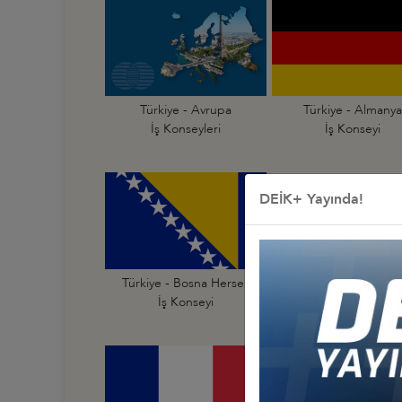
Türkiye - Avrupa
Türkiye - Almanya
İş Konseyleri
İş Konseyi
DEİK+ Yayında!
Türkiye - Bosna Hersek
Türkiye - Bulgarist
İş Konseyi
İş Konseyi