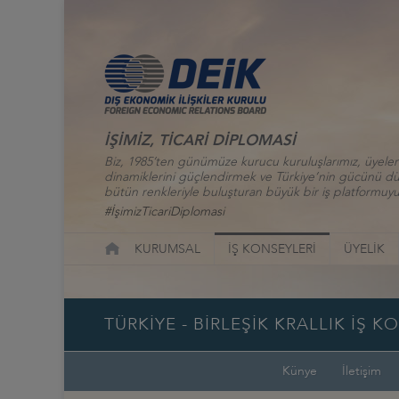
İŞİMİZ, TİCARİ DİPLOMASİ
Biz, 1985’ten günümüze kurucu kuruluşlarımız, üyelerim
dinamiklerini güçlendirmek ve Türkiye’nin gücünü düny
bütün renkleriyle buluşturan büyük bir iş platformuyu
#İşimizTicariDiplomasi
KURUMSAL
İŞ KONSEYLERİ
ÜYELİK
TÜRKİYE - BİRLEŞİK KRALLIK İŞ K
Künye
İletişim