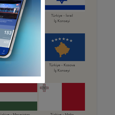
Türkiye - İspanya
Türkiye - İsrail
İş Konseyi
İş Konseyi
Türkiye - Karadağ
Türkiye - Kosova
İş Konseyi
İş Konseyi
ürkiye - Macaristan
Türkiye - Malta