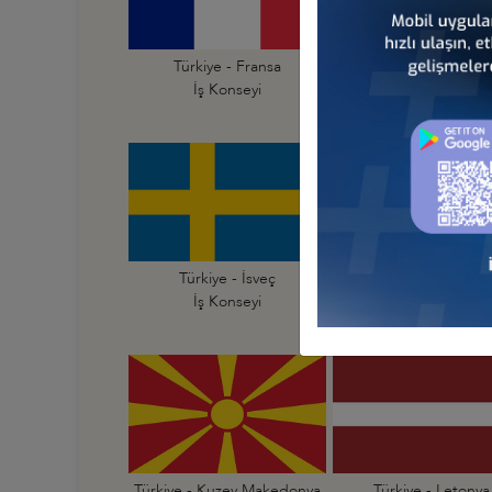
Türkiye - Fransa
Türkiye - Hırvatist
İş Konseyi
İş Konseyi
Türkiye - İsveç
Türkiye - İsviçre
İş Konseyi
İş Konseyi
Türkiye - Kuzey Makedonya
Türkiye - Letonya