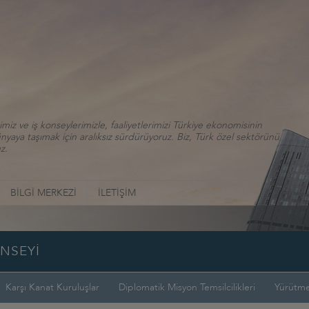
iz ve iş konseylerimizle, faaliyetlerimizi Türkiye ekonomisinin
aya taşımak için aralıksız sürdürüyoruz. Biz, Türk özel sektörünü
z.
BİLGİ MERKEZİ
İLETİŞİM
ONSEYİ
Karşı Kanat Kuruluşlar
Diplomatik Misyon Temsilcilikleri
Yürütme