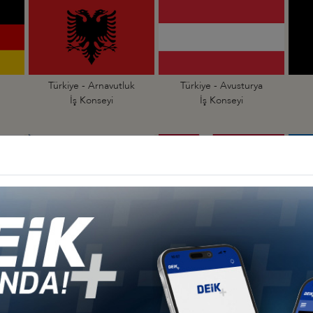
Türkiye - Arnavutluk
Türkiye - Avusturya
İş Konseyi
İş Konseyi
an
Türkiye - Çekya
Türkiye - Danimarka
İş Konseyi
İş Konseyi