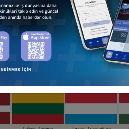
an
Türkiye - Hollanda
Türkiye - İrlanda
İş Konseyi
İş Konseyi
Türkiye - İtalya
Türkiye - K.K.T.C.
İş Konseyi
İş Konseyi
Türkiye - Litvanya
Türkiye - Lüksemburg
T