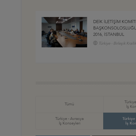
DEİK İLETİŞİM KOMİT
BAŞKONSOLOSLUĞU i
2016, İSTANBUL
Türkiye - Birleşik Krall
Türkiye
Tümü
İş Ko
Türkiye - Avrasya
Türkiye
İş Konseyleri
İş Ko