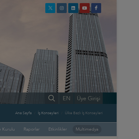
EN
Üye Girişi
Ana Sayfa
İş Konseyleri
Ülke Bazlı İş Konseyleri
 Kurulu
Raporlar
Etkinlikler
Multimedya