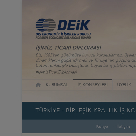
İŞİMİZ, TİCARİ DİPLOMASİ
Biz, 1985’ten günümüze kurucu kuruluşlarımız, üyelerim
dinamiklerini güçlendirmek ve Türkiye’nin gücünü düny
bütün renkleriyle buluşturan büyük bir iş platformuyu
#İşimizTicariDiplomasi
KURUMSAL
İŞ KONSEYLERİ
ÜYELİK
TÜRKİYE - BİRLEŞİK KRALLIK İŞ K
Künye
İletişim