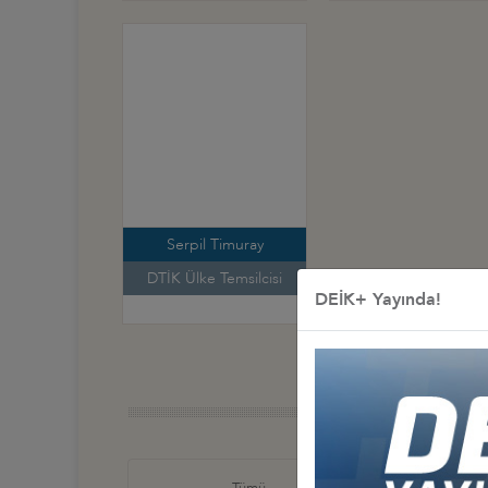
Serpil Timuray
DTİK Ülke Temsilcisi
DEİK+ Yayında!
Türkiye