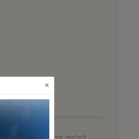
×
in Amerika ve
Türkiye - Asya Pasifik