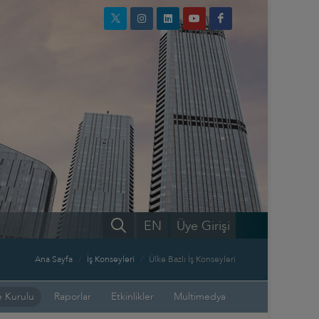
EN
Üye Girişi
Ana Sayfa
İş Konseyleri
Ülke Bazlı İş Konseyleri
 Kurulu
Raporlar
Etkinlikler
Multimedya