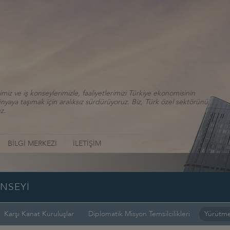
iz ve iş konseylerimizle, faaliyetlerimizi Türkiye ekonomisinin
aya taşımak için aralıksız sürdürüyoruz. Biz, Türk özel sektörünü
z.
BİLGİ MERKEZİ
İLETİŞİM
ONSEYİ
Karşı Kanat Kuruluşlar
Diplomatik Misyon Temsilcilikleri
Yürütme