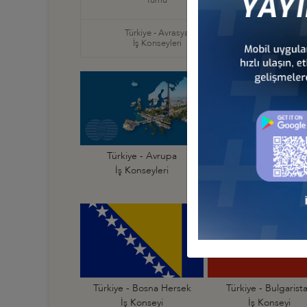
Tümü
İş Ko
Türkiye - Avrasya
Türkiye
İş Konseyleri
İş Ko
Türkiye - Avrupa
Türkiye - Almanya
İş Konseyleri
İş Konseyi
Türkiye - Bosna Hersek
Türkiye - Bulgarist
İş Konseyi
İş Konseyi