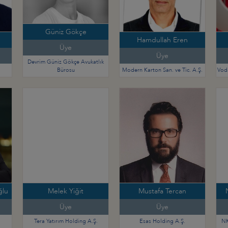
Güniz Gökçe
Hamdullah Eren
Üye
Üye
Devrim Güniz Gökçe Avukatlık
Bürosu
Modern Karton San. ve Tic. A.Ş.
Vod
ğlu
Melek Yiğit
Mustafa Tercan
Üye
Üye
Tera Yatırım Holding A.Ş.
Esas Holding A.Ş.
NK