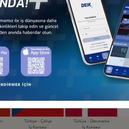
nseyleri
İş Konseyleri
Karayipler İ
 - Avrupa
Türkiye - Orta Doğu ve
Sekt
nseyleri
Körfez İş Konseyleri
İş Kon
Türkiye - Arnavutluk
Türkiye - Avusturya
İş Konseyi
İş Konseyi
an
Türkiye - Çekya
Türkiye - Danimarka
İş Konseyi
İş Konseyi