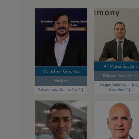
Ali Murat Soydan
Murathan Kalyoncu
Başkan Yardımcısı
Başkan
Inogen Yenilenebilir Enerj
Kalyon İnşaat San. ve Tic. A.Ş.
Sistemleri A.Ş.