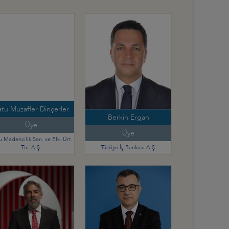
tu Muzaffer Dinçerler
Berkin Ergan
Üye
Üye
 Madencilik San. ve Elk. Ürt.
Tic. A.Ş.
Türkiye İş Bankası A.Ş.