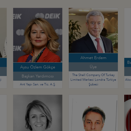
Ahmet Erdem
Ba
Üye
Aysu Özlem Gökçe
The Shell Company Of Turkey
Başkan Yardımcısı
i
Limited Merkezi Londra Türkiye
Aksu
Ant Yapı San. ve Tic. A.Ş.
Şubesi