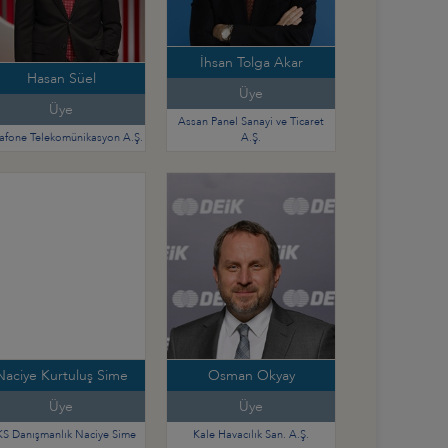
İhsan Tolga Akar
Hasan Süel
Üye
Üye
Assan Panel Sanayi ve Ticaret
afone Telekomünikasyon A.Ş.
A.Ş.
Naciye Kurtuluş Sime
Osman Okyay
Üye
Üye
S Danışmanlık Naciye Sime
Kale Havacılık San. A.Ş.