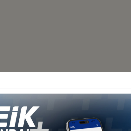
Diğer İş Konseyleri
 - Afrika
Türkiye - Kuzey Amerika
Türkiye - Lat