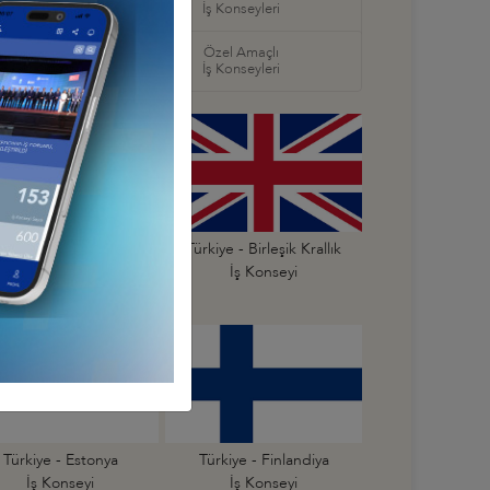
ş Konseyleri
İş Konseyleri
örel
Özel Amaçlı
seyleri
İş Konseyleri
Türkiye - Belçika
Türkiye - Birleşik Krallık
İş Konseyi
İş Konseyi
Türkiye - Estonya
Türkiye - Finlandiya
İş Konseyi
İş Konseyi