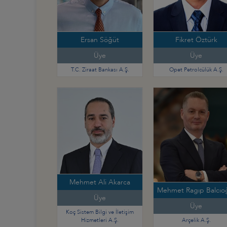
Ersan Söğüt
Fikret Öztürk
Üye
Üye
T.C. Ziraat Bankası A.Ş.
Opet Petrolcülük A.Ş.
Mehmet Ali Akarca
Mehmet Ragıp Balcıo
Üye
Üye
Koç Sistem Bilgi ve İletişim
Hizmetleri A.Ş.
Arçelik A.Ş.