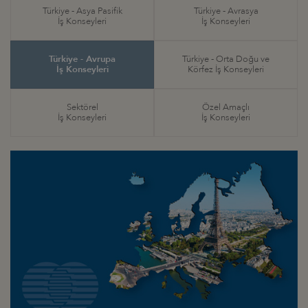
Türkiye - Asya Pasifik
Türkiye - Avrasya
İş Konseyleri
İş Konseyleri
Türkiye - Avrupa
Türkiye - Orta Doğu ve
İş Konseyleri
Körfez İş Konseyleri
Sektörel
Özel Amaçlı
İş Konseyleri
İş Konseyleri