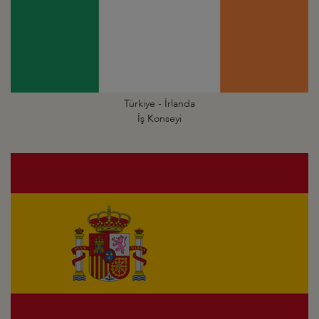
Türkiye - İrlanda
İş Konseyi