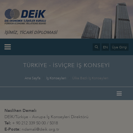
İŞİMİZ, TİCARİ DİPLOMASİ
EN
Üye Girişi
TÜRKİYE - İSVİÇRE İŞ KONSEYİ
Ana Sayfa
İş Konseyleri
Ülke Bazlı İş Konseyleri
Neslihan Damalı
DEİK/Türkiye - Avrupa İş Konseyleri Direktörü
Tel:
+ 90 212 339 50 00 / 5018
E-Posta:
ndamali@deik.org.tr