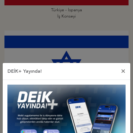
Türkiye - İspanya
İş Konseyi
×
DEİK+ Yayında!
Türkiye - İsrail
İş Konseyi