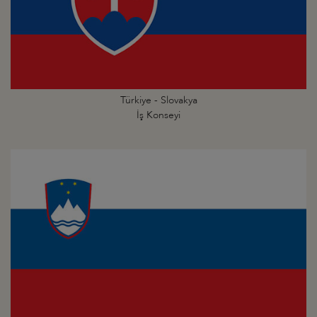
Türkiye - Slovakya
İş Konseyi