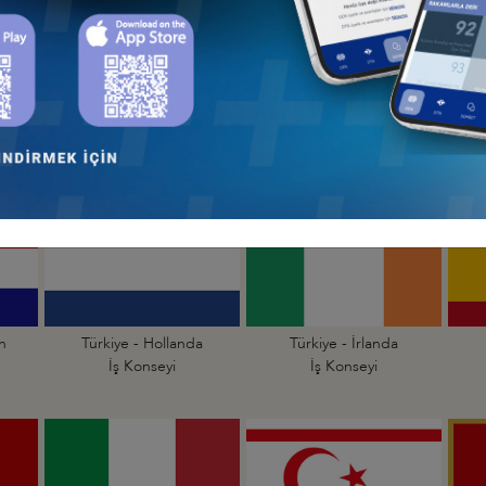
an
Türkiye - Çekya
Türkiye - Danimarka
İş Konseyi
İş Konseyi
an
Türkiye - Hollanda
Türkiye - İrlanda
İş Konseyi
İş Konseyi