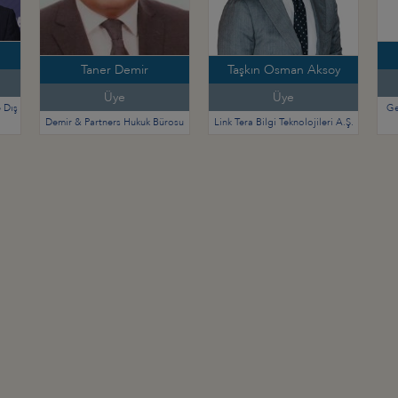
Taner Demir
Taşkın Osman Aksoy
Üye
Üye
 Dış
Ge
Demir & Partners Hukuk Bürosu
Link Tera Bilgi Teknolojileri A.Ş.