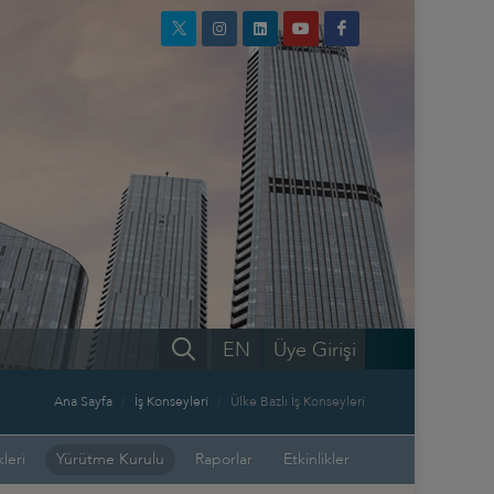
EN
Üye Girişi
Ana Sayfa
İş Konseyleri
Ülke Bazlı İş Konseyleri
leri
Yürütme Kurulu
Raporlar
Etkinlikler