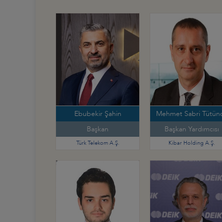
Ebubekir Şahin
Mehmet Sabri Tütün
Başkan
Başkan Yardımcısı
Türk Telekom A.Ş.
Kibar Holding A.Ş.