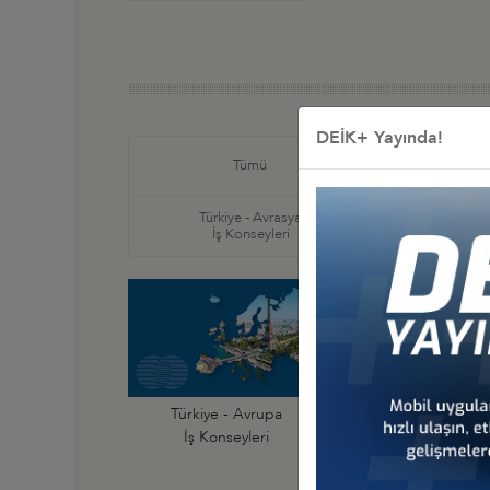
DEİK+ Yayında!
Türkiye
Tümü
İş Ko
Türkiye - Avrasya
Türkiye
İş Konseyleri
İş Ko
Türkiye - Avrupa
Türkiye - Almanya
İş Konseyleri
İş Konseyi