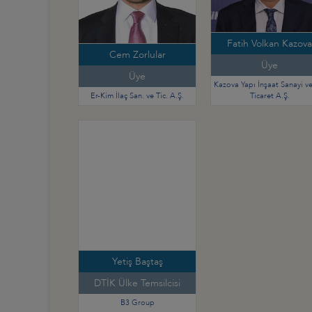
Fatih Volkan Kazova
Cem Zorlular
Üye
Üye
Kazova Yapı İnşaat Sanayi ve
Er-Kim İlaç San. ve Tic. A.Ş.
Ticaret A.Ş.
Yetiş Baştaş
DTİK Ülke Temsilcisi
B3 Group