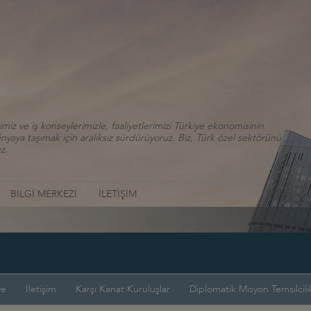
iz ve iş konseylerimizle, faaliyetlerimizi Türkiye ekonomisinin
aya taşımak için aralıksız sürdürüyoruz. Biz, Türk özel sektörünü
z.
BİLGİ MERKEZİ
İLETİŞİM
ye
İletişim
Karşı Kanat Kuruluşlar
Diplomatik Misyon Temsilcilik