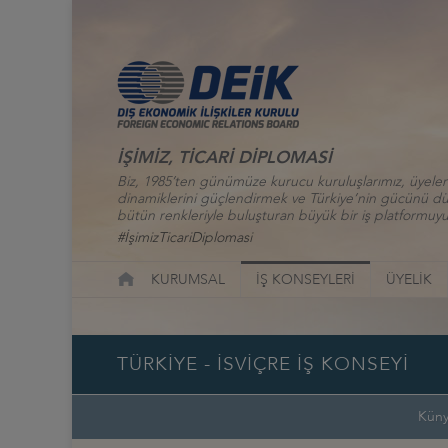
İŞİMİZ, TİCARİ DİPLOMASİ
Biz, 1985’ten günümüze kurucu kuruluşlarımız, üyelerim
dinamiklerini güçlendirmek ve Türkiye’nin gücünü düny
bütün renkleriyle buluşturan büyük bir iş platformuyu
#İşimizTicariDiplomasi
KURUMSAL
İŞ KONSEYLERİ
ÜYELİK
TÜRKİYE - İSVİÇRE İŞ KONSEYİ
Kün