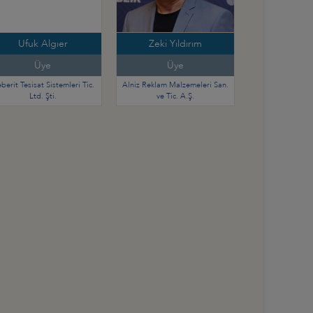
Ufuk Algıer
Zeki Yıldırım
Üye
Üye
berit Tesisat Sistemleri Tic.
Alniz Reklam Malzemeleri San.
Ltd. Şti.
ve Tic. A.Ş.