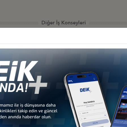
Diğer İş Konseyleri
 - Afrika
Türkiye - Kuzey Amerika
Türkiye - Lat
nseyleri
İş Konseyleri
Karayipler İ
 - Avrupa
Türkiye - Orta Doğu ve
Sekt
nseyleri
Körfez İş Konseyleri
İş Kon
Türkiye - Arnavutluk
Türkiye - Avusturya
İş Konseyi
İş Konseyi