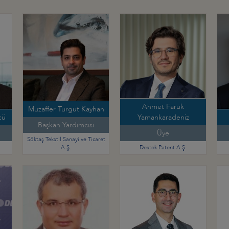
Ahmet Faruk
Muzaffer Turgut Kayhan
cü
Yamankaradeniz
Başkan Yardımcısı
Üye
Söktaş Tekstil Sanayi ve Ticaret
A.Ş.
Destek Patent A.Ş.