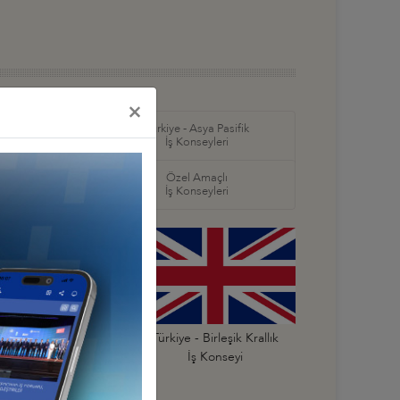
×
in Amerika ve
Türkiye - Asya Pasifik
ş Konseyleri
İş Konseyleri
örel
Özel Amaçlı
seyleri
İş Konseyleri
Türkiye - Belçika
Türkiye - Birleşik Krallık
İş Konseyi
İş Konseyi