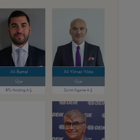
Ali Battal
Ali Yılmaz Yıldız
Üye
Üye
BTL Holding A.Ş.
Zurich Sigorta A.Ş.