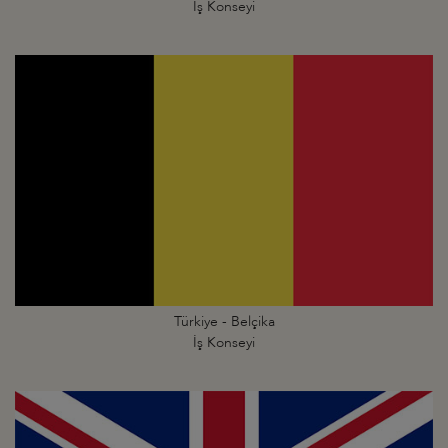
İş Konseyi
Türkiye - Belçika
İş Konseyi