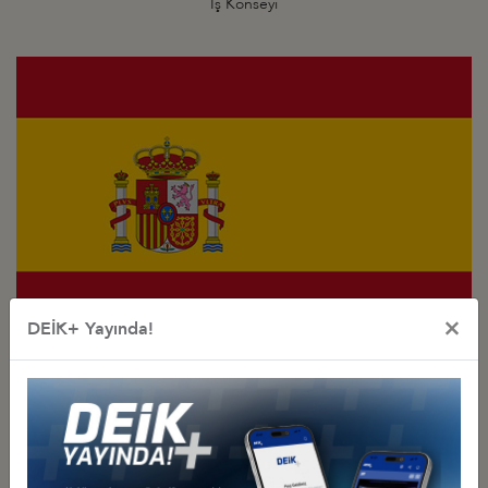
İş Konseyi
×
DEİK+ Yayında!
Türkiye - İspanya
İş Konseyi