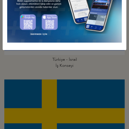
Türkiye - İsrail
İş Konseyi