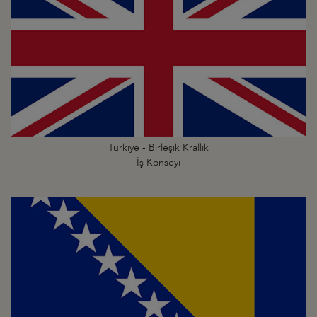
Türkiye - Birleşik Krallık
İş Konseyi