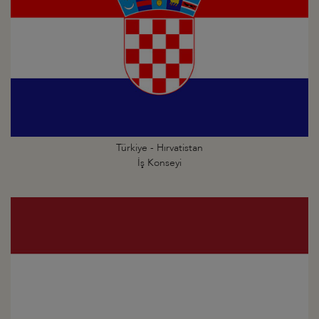
Türkiye - Hırvatistan
İş Konseyi