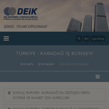
İŞİMİZ, TİCARİ DİPLOMASİ
EN
Üye Girişi
TÜRKİYE - KARADAĞ İŞ KONSEYİ
Ana Sayfa
İş Konseyleri
Ülke Bazlı İş Konseyleri
SONUÇ RAPORU: KARADAĞ’DA DEĞİŞEN VERGİ
SİSTEMİ VE İKAMET İZNİ SÜREÇLERİ