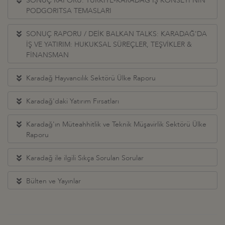
SONUÇ RAPORU: TÜRKİYE-KARADAĞ İŞ KONSEYİ’NİN
PODGORITSA TEMASLARI
SONUÇ RAPORU / DEİK BALKAN TALKS: KARADAĞ'DA
İŞ VE YATIRIM: HUKUKSAL SÜREÇLER, TEŞVİKLER &
FİNANSMAN
Karadağ Hayvancılık Sektörü Ülke Raporu
Karadağ'daki Yatırım Fırsatları
Karadağ'ın Müteahhitlik ve Teknik Müşavirlik Sektörü Ülke
Raporu
Karadağ ile ilgili Sıkça Sorulan Sorular
Bülten ve Yayınlar