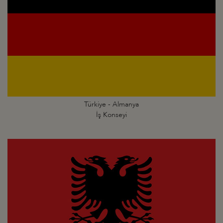
Türkiye - Almanya
İş Konseyi