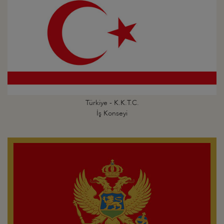
Türkiye - K.K.T.C.
İş Konseyi