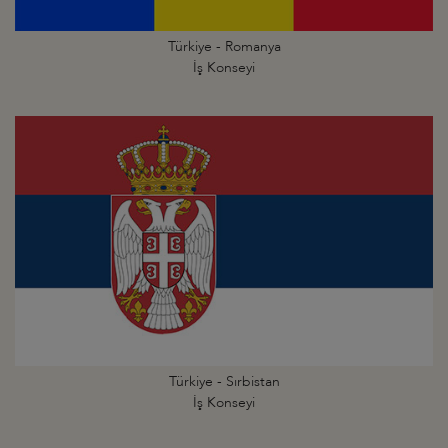
Türkiye - Romanya
İş Konseyi
Türkiye - Sırbistan
İş Konseyi