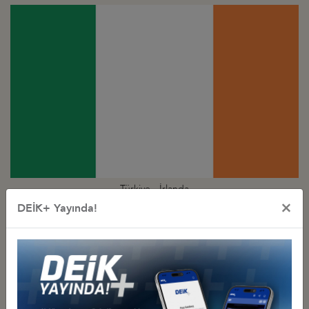
Türkiye - İrlanda
×
İş Konseyi
DEİK+ Yayında!