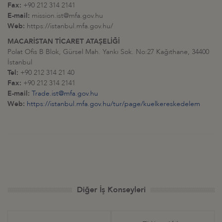
Fax:
+90 212 314 2141
E-mail:
mission.ist@mfa.gov.hu
Web:
https://istanbul.mfa.gov.hu/
MACARİSTAN TİCARET ATAŞELİĞİ
Polat Ofis B Blok, Gürsel Mah. Yankı Sok. No:27 Kağıthane, 34400
İstanbul
Tel:
+90 212 314 21 40
Fax:
+90 212 314 2141
E-mail:
Trade.ist@mfa.gov.hu
Web:
https://istanbul.mfa.gov.hu/tur/page/kuelkereskedelem
Diğer İş Konseyleri