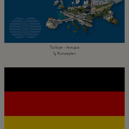
Türkiye - Avrupa
İş Konseyleri