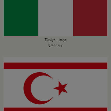
Türkiye - İtalya
İş Konseyi