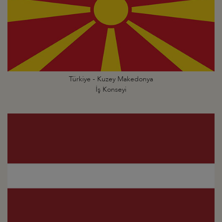
Türkiye - Kuzey Makedonya
İş Konseyi