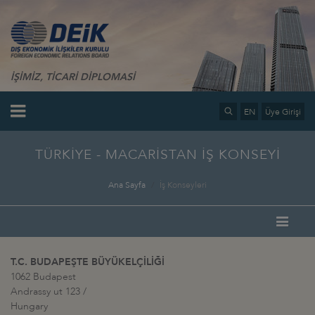
İŞİMİZ, TİCARİ DİPLOMASİ
EN
Üye Girişi
TÜRKİYE - MACARİSTAN İŞ KONSEYİ
Ana Sayfa
İş Konseyleri
T.C. BUDAPEŞTE BÜYÜKELÇİLİĞİ
1062 Budapest
Andrassy ut 123 /
Hungary