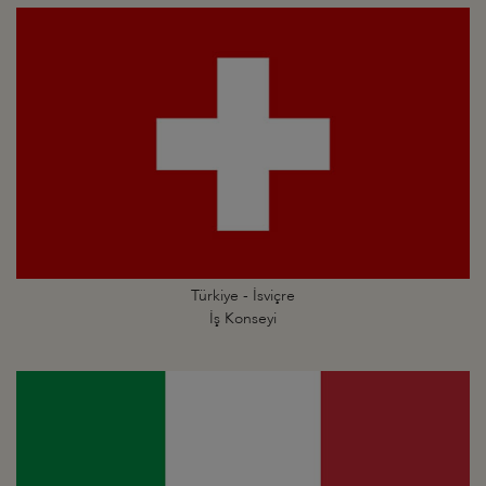
Türkiye - İsviçre
İş Konseyi