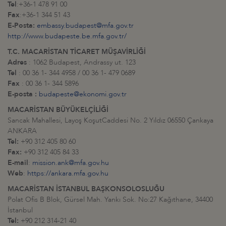
Tel
:+36-1 478 91 00
Fax
:+36-1 344 51 43
E-Posta:
embassy.budapest@mfa.gov.tr
http://www.budapeste.be.mfa.gov.tr/
T.C. MACARİSTAN TİCARET MÜŞAVİRLİĞİ
Adres
: 1062 Budapest, Andrassy ut. 123
Tel
: 00 36 1- 344 4958 / 00 36 1- 479 0689
Fax
: 00 36 1- 344 5896
E-posta :
budapeste@ekonomi.gov.tr
MACARİSTAN BÜYÜKELÇİLİĞİ
Sancak Mahallesi, Layoş KoşutCaddesi No. 2 Yıldız 06550 Çankaya
ANKARA
Tel:
+90 312 405 80 60
Fax:
+90 312 405 84 33
E-mail
:
mission.ank@mfa.gov.hu
Web
:
https://ankara.mfa.gov.hu
MACARİSTAN İSTANBUL BAŞKONSOLOSLUĞU
Polat Ofis B Blok, Gürsel Mah. Yankı Sok. No:27 Kağıthane, 34400
İstanbul
Tel:
+90 212 314-21 40