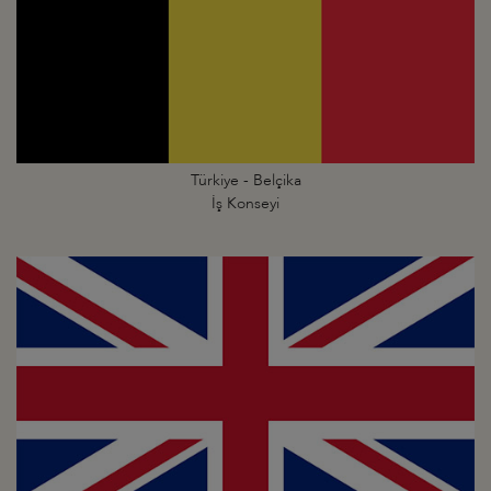
Türkiye - Belçika
İş Konseyi