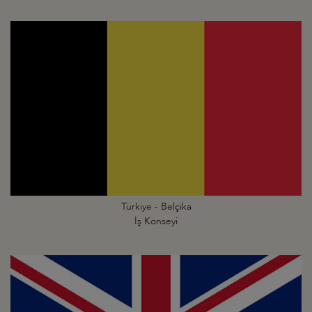
Türkiye - Belçika
İş Konseyi