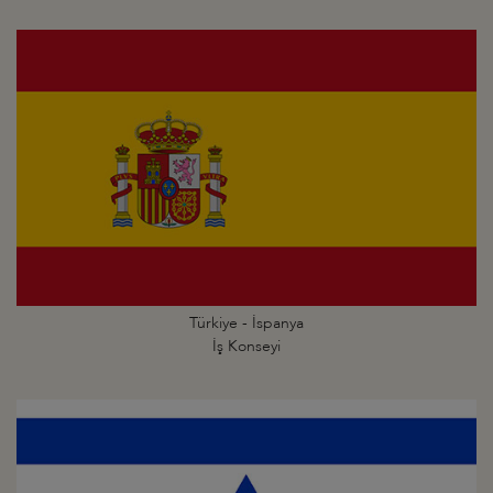
Türkiye - İspanya
İş Konseyi