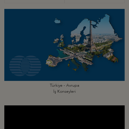
Türkiye - Avrupa
İş Konseyleri