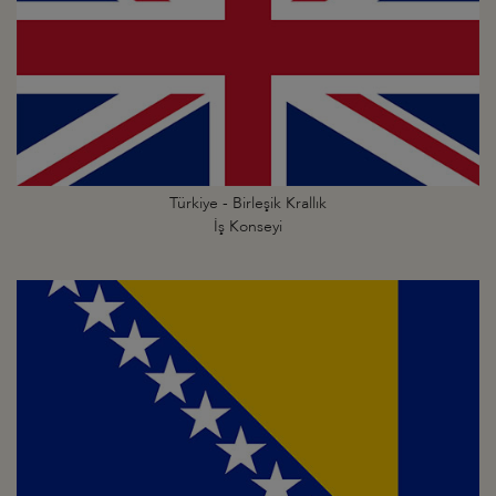
Türkiye - Birleşik Krallık
İş Konseyi