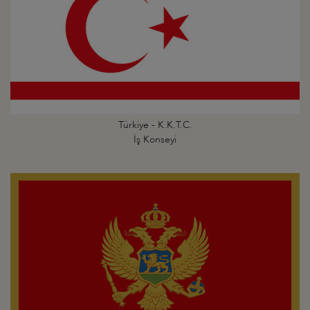
Türkiye - K.K.T.C.
İş Konseyi