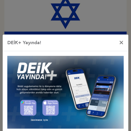
×
DEİK+ Yayında!
Türkiye - İsrail
İş Konseyi