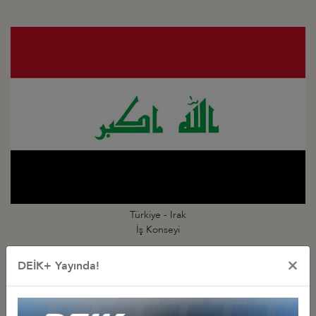
Türkiye - Irak
İş Konseyi
×
DEİK+ Yayında!