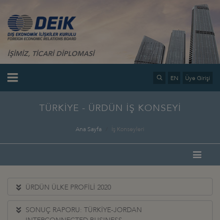
İŞİMİZ, TİCARİ DİPLOMASİ
EN
Üye Girişi
TÜRKİYE - ÜRDÜN İŞ KONSEYİ
Ana Sayfa
İş Konseyleri
ÜRDÜN ÜLKE PROFİLİ 2020
SONUÇ RAPORU: TÜRKİYE-JORDAN