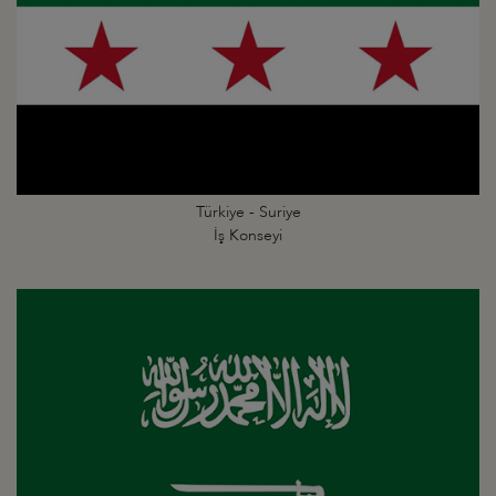
Türkiye - Suriye
İş Konseyi