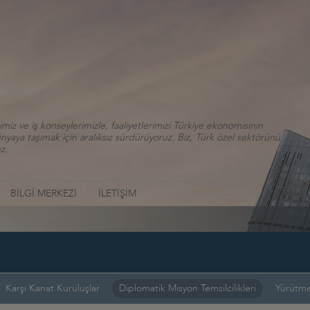
iz ve iş konseylerimizle, faaliyetlerimizi Türkiye ekonomisinin
aya taşımak için aralıksız sürdürüyoruz. Biz, Türk özel sektörünü
z.
BİLGİ MERKEZİ
İLETİŞİM
Karşı Kanat Kuruluşlar
Diplomatik Misyon Temsilcilikleri
Yürütme