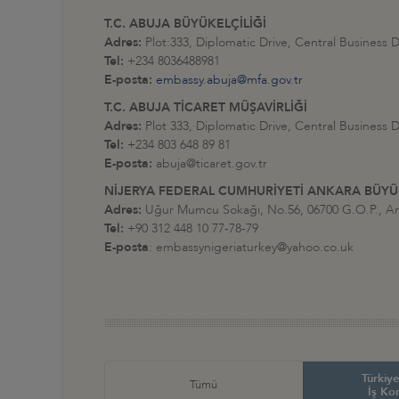
T.C. ABUJA BÜYÜKELÇİLİĞİ
Adres:
Plot:333, Diplomatic Drive, Central Business D
Tel:
+234 8036488981
E-posta:
embassy.abuja@mfa.gov.tr
T.C. ABUJA TİCARET MÜŞAVİRLİĞİ
Adres:
Plot 333, Diplomatic Drive, Central Business D
Tel:
+234 803 648 89 81
E-posta:
abuja@ticaret.gov.tr
NİJERYA FEDERAL CUMHURİYETİ ANKARA BÜYÜK
Adres:
Uğur Mumcu Sokağı, No.56, 06700 G.O.P., A
Tel:
+90 312 448 10 77-78-79
E-posta
: embassynigeriaturkey@yahoo.co.uk
Türkiye
Tümü
İş Ko