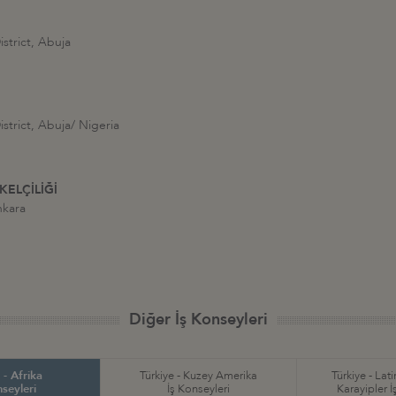
istrict, Abuja
istrict, Abuja/ Nigeria
ELÇİLİĞİ
nkara
Diğer İş Konseyleri
 - Afrika
Türkiye - Kuzey Amerika
Türkiye - Lat
nseyleri
İş Konseyleri
Karayipler İ