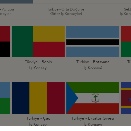
 - Avrupa
Türkiye - Orta Doğu ve
Sekt
nseyleri
Körfez İş Konseyleri
İş Kon
Türkiye - Benin
Türkiye - Botsvana
Tü
İş Konseyi
İş Konseyi
Türkiye - Çad
Türkiye - Ekvator Ginesi
İş Konseyi
İş Konseyi