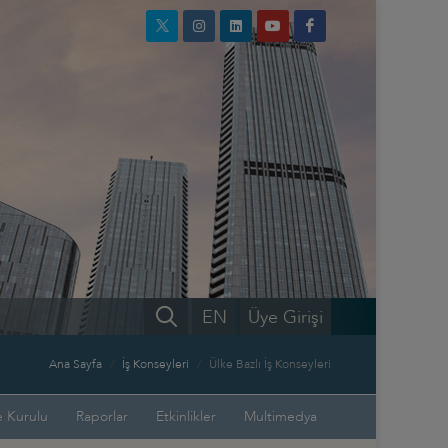
EN
Üye Girişi
Ana Sayfa
İş Konseyleri
Ülke Bazlı İş Konseyleri
 Kurulu
Raporlar
Etkinlikler
Multimedya