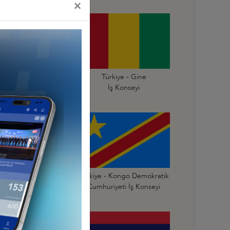
×
Türkiye - Gana
Türkiye - Gine
İş Konseyi
İş Konseyi
Türkiye - Kongo
Türkiye - Kongo Demokratik
mhuriyeti İş Konseyi
Cumhuriyeti İş Konseyi