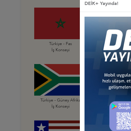
DEİK+ Yayında!
Türkiye - Fas
Türkiye - Fildişi Sahi
İş Konseyi
İş Konseyi
Türkiye - Güney Afrika
Türkiye - Güney Su
İş Konseyi
İş Konseyi