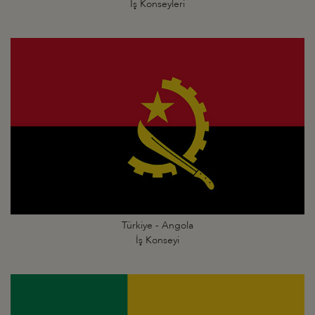
İş Konseyleri
Türkiye - Angola
İş Konseyi