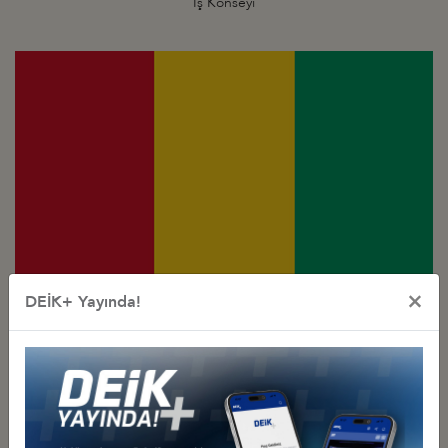
İş Konseyi
×
DEİK+ Yayında!
Türkiye - Gine
İş Konseyi