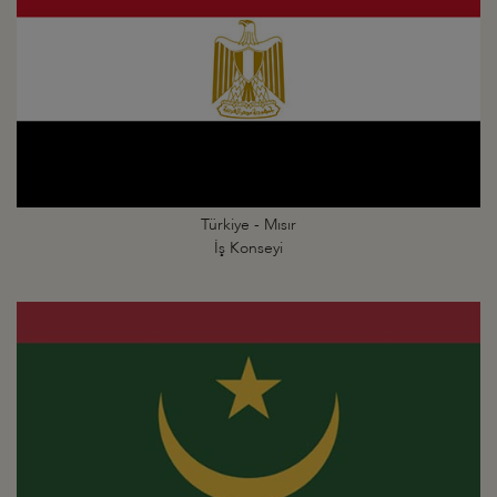
Türkiye - Mısır
İş Konseyi