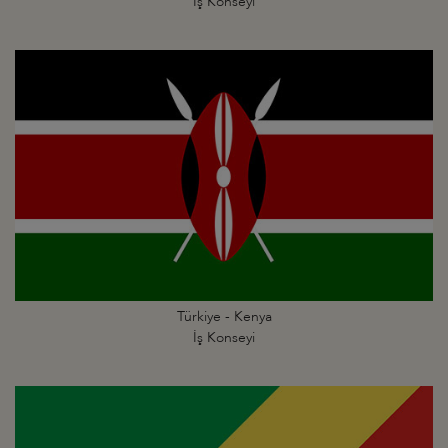
İş Konseyi
Türkiye - Kenya
İş Konseyi