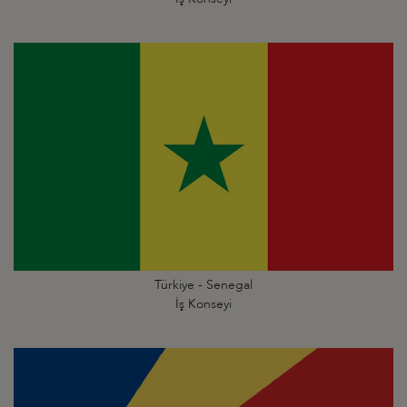
Türkiye - Senegal
İş Konseyi