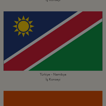
Türkiye - Namibya
İş Konseyi