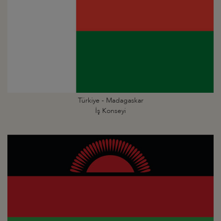
Türkiye - Madagaskar
İş Konseyi