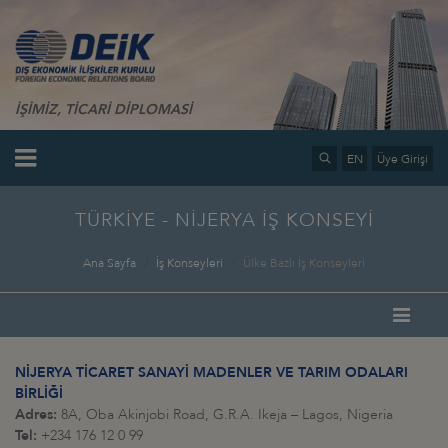
İŞİMİZ, TİCARİ DİPLOMASİ
EN
Üye Girişi
TÜRKİYE - NİJERYA İŞ KONSEYİ
Ana Sayfa
İş Konseyleri
Ülke Bazlı İş Konseyleri
NİJERYA TİCARET SANAYİ MADENLER VE TARIM ODALARI
BİRLİĞİ
Adres:
8A, Oba Akinjobi Road, G.R.A. Ikeja – Lagos, Nigeria
Tel:
+234 176 12 0 99