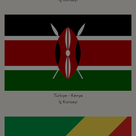
Türkiye - Kenya
İş Konseyi