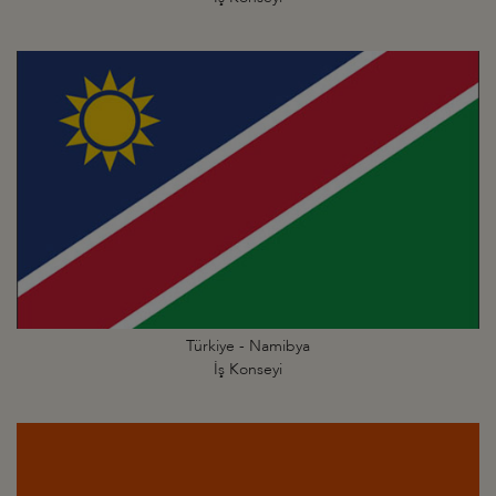
Türkiye - Namibya
İş Konseyi