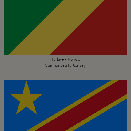
Türkiye - Kongo
Cumhuriyeti İş Konseyi