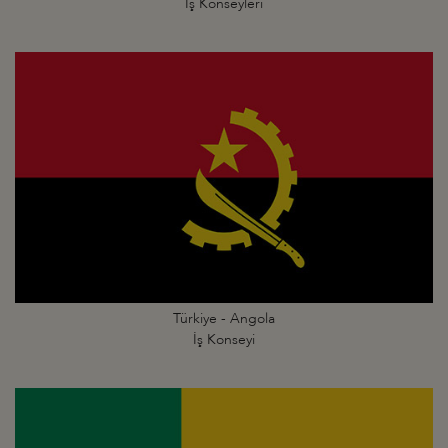
İş Konseyleri
Türkiye - Angola
İş Konseyi