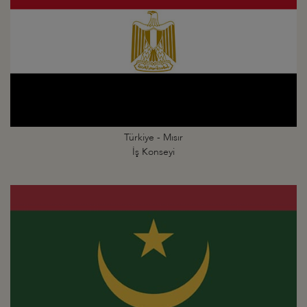
Türkiye - Mısır
İş Konseyi