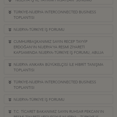
“NİJERYA İŞ VE YATIRIM FIRSATLARI"SUNUMU
TÜRKİYE-NİJERYA INTERCONNECTED BUSİNESS
TOPLANTISI
NİJERYA-TÜRKİYE İŞ FORUMU
CUMHURBAŞKANIMIZ SAYIN RECEP TAYYİP
ERDOĞAN’IN NİJERYA’YA RESMİ ZİYARETİ
KAPSAMINDA NİJERYA-TÜRKİYE İŞ FORUMU, ABUJA
NİJERYA ANKARA BÜYÜKELÇİSİ İLE HİBRİT TANIŞMA
TOPLANTISI
TÜRKİYE-NİJERYA INTERCONNECTED BUSİNESS
TOPLANTISI
NİJERYA-TÜRKİYE İŞ FORUMU
T.C. TİCARET BAKANIMIZ SAYIN RUHSAR PEKCAN’IN