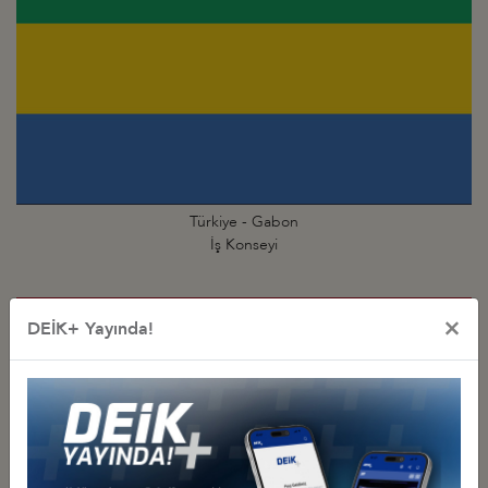
Türkiye - Gabon
İş Konseyi
×
DEİK+ Yayında!