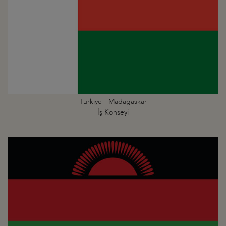
Türkiye - Madagaskar
İş Konseyi