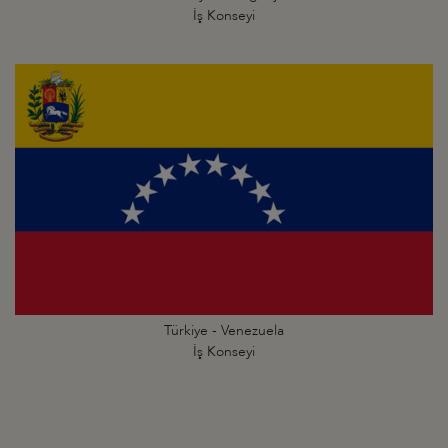
İş Konseyi
Türkiye - Venezuela
İş Konseyi