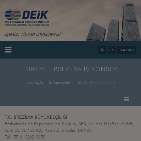
İŞİMİZ, TİCARİ DİPLOMASİ
EN
Üye Girişi
TÜRKİYE - BREZİLYA İŞ KONSEYİ
Ana Sayfa
İş Konseyleri
Ülke Bazlı İş Konseyleri
T.C. BREZİLYA BÜYÜKELÇİLİĞİ
Embaixada da Republica da Turquia, SES, Av. das Nações, Q.805,
Lote 23, 70.452-900, Asa Sul, Brasília -BRAZIL
Tel : 55 61 3242 18 50