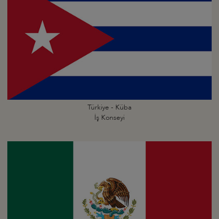
Türkiye - Küba
İş Konseyi