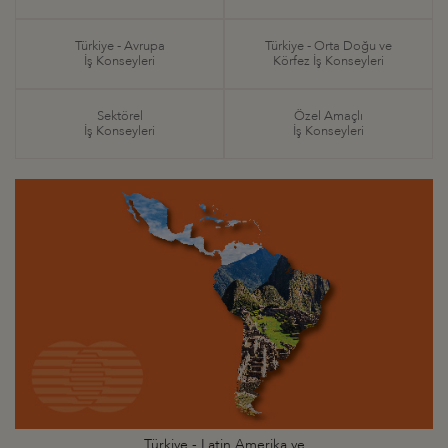
Türkiye - Avrupa
Türkiye - Orta Doğu ve
İş Konseyleri
Körfez İş Konseyleri
Sektörel
Özel Amaçlı
İş Konseyleri
İş Konseyleri
Türkiye - Latin Amerika ve