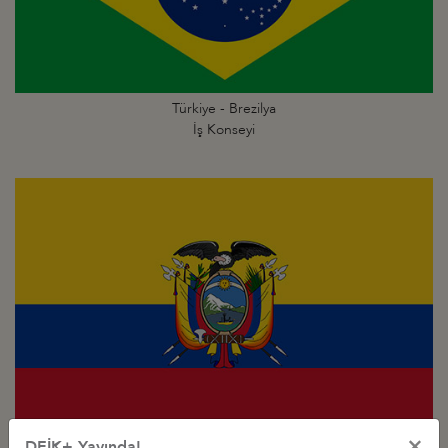
Türkiye - Brezilya
İş Konseyi
×
Türkiye - Ekvador
DEİK+ Yayında!