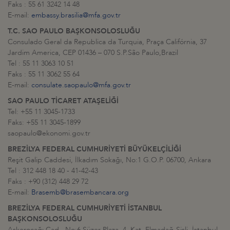
Faks : 55 61 3242 14 48
E-mail:
embassy.brasilia@mfa.gov.tr
T.C. SAO PAULO BAŞKONSOLOSLUĞU
Consulado Geral da Republica da Turquia, Praça Califórnia, 37
Jardim America, CEP 01436 – 070 S.P.São Paulo,Brazil
Tel : 55 11 3063 10 51
Faks : 55 11 3062 55 64
E-mail:
consulate.saopaulo@mfa.gov.tr
SAO PAULO TİCARET ATAŞELİĞİ
Tel: +55 11 3045-1733
Faks: +55 11 3045-1899
saopaulo@ekonomi.gov.tr
BREZİLYA FEDERAL CUMHURİYETİ BÜYÜKELÇİLİĞİ
Reşit Galip Caddesi, İlkadım Sokağı, No:1 G.O.P. 06700, Ankara
Tel : 312 448 18 40 - 41-42-43
Faks : +90 (312) 448 29 72
E-mail:
Brasemb@brasembancara.org
BREZİLYA FEDERAL CUMHURİYETİ İSTANBUL
BAŞKONSOLOSLUĞU
Askerocağı Cad., No:6 Süzer Plaza, 4. Kat, Elmadağ-Şişli, İstanbul