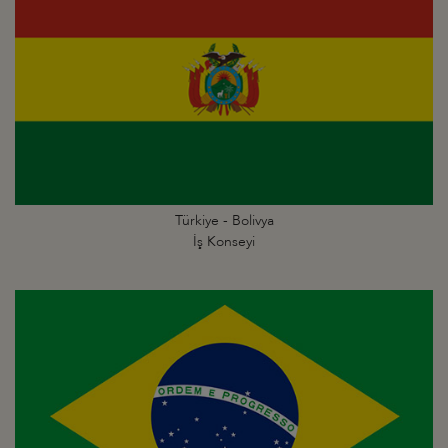
Türkiye - Bolivya
İş Konseyi