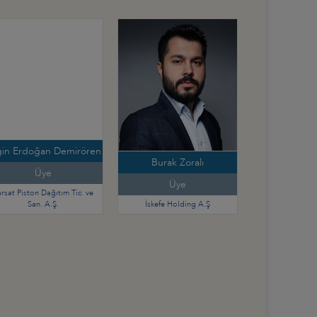
gin Erdoğan Demirören
Burak Zoralı
Üye
Üye
rsat Piston Dağıtım Tic. ve
San. A.Ş.
İskefe Holding A.Ş