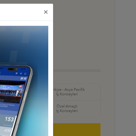
×
in Amerika ve
Türkiye - Asya Pasifik
ş Konseyleri
İş Konseyleri
örel
Özel Amaçlı
seyleri
İş Konseyleri