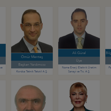
Ali Güral
Bil
Ömür Menteş
Üye
Başkan Yardımcısı
ve
Name Enerji Elektrik Üretim
Pa
Kordsa Teknik Tekstil A.Ş.
Sanayi ve Tic. A.Ş.