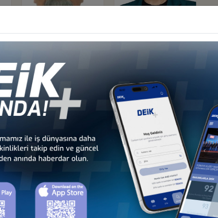
Yasemin Açık
Ömer Tosun
Üye
Üye
SYCS İnşaat Çimento San. ve Tic.
İndigo Grup Turizm ve Tic. A.Ş.
A.Ş.
Diğer İş Konseyleri
 - Afrika
Türkiye - Kuzey Amerika
Türkiye - Lat
nseyleri
İş Konseyleri
Karayipler İ
 - Avrupa
Türkiye - Orta Doğu ve
Sekt
nseyleri
Körfez İş Konseyleri
İş Kon