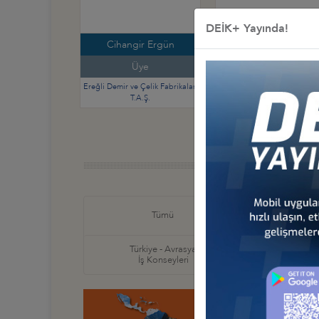
DEİK+ Yayında!
Cihangir Ergün
Mırsat Satış
Üye
Üye
Ereğli Demir ve Çelik Fabrikaları
T.A.Ş.
DOF Robotik San. A.Ş.
Türkiye
Tümü
İş Ko
Türkiye - Avrasya
Türkiye
İş Konseyleri
İş Ko