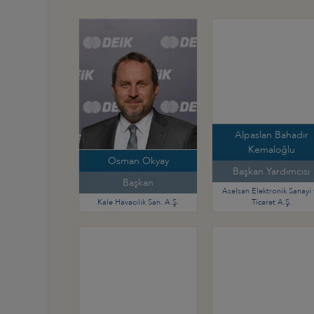
Alpaslan Bahadır
Kemaloğlu
Osman Okyay
Başkan Yardımcısı
Başkan
Aselsan Elektronik Sanayi 
Kale Havacılık San. A.Ş.
Ticaret A.Ş.