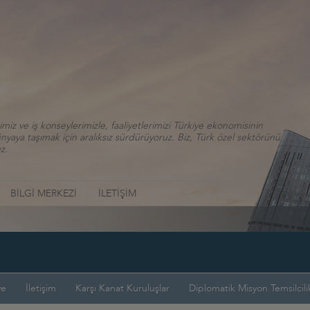
iz ve iş konseylerimizle, faaliyetlerimizi Türkiye ekonomisinin
aya taşımak için aralıksız sürdürüyoruz. Biz, Türk özel sektörünü
z.
BİLGİ MERKEZİ
İLETİŞİM
ye
İletişim
Karşı Kanat Kuruluşlar
Diplomatik Misyon Temsilcilik