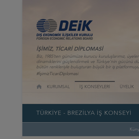
İŞİMİZ, TİCARİ DİPLOMASİ
Biz, 1985’ten günümüze kurucu kuruluşlarımız, üyelerim
dinamiklerini güçlendirmek ve Türkiye’nin gücünü düny
bütün renkleriyle buluşturan büyük bir iş platformuyu
#İşimizTicariDiplomasi
KURUMSAL
İŞ KONSEYLERİ
ÜYELİK
TÜRKİYE - BREZİLYA İŞ KONSEYİ
Kün