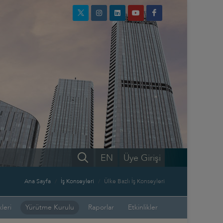
EN
Üye Girişi
Ana Sayfa
İş Konseyleri
Ülke Bazlı İş Konseyleri
leri
Yürütme Kurulu
Raporlar
Etkinlikler