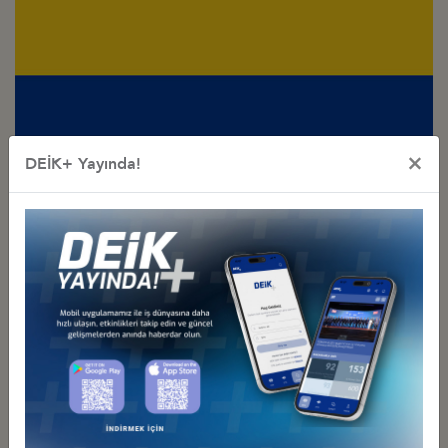
×
DEİK+ Yayında!
Türkiye - Kolombiya
İş Konseyi