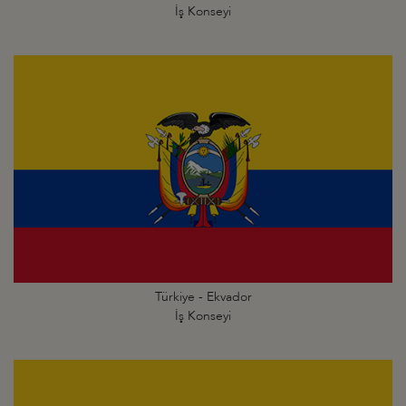
İş Konseyi
Türkiye - Ekvador
İş Konseyi