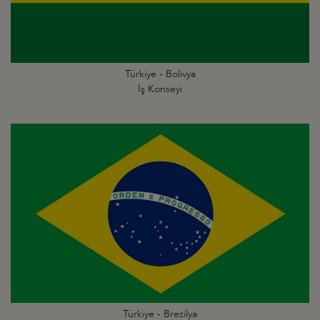
Türkiye - Bolivya
İş Konseyi
Türkiye - Brezilya