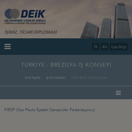
İŞİMİZ, TİCARİ DİPLOMASİ
EN
Üye Girişi
TÜRKİYE - BREZİLYA İŞ KONSEYİ
Ana Sayfa
İş Konseyleri
Ülke Bazlı İş Konseyleri
FIESP (Sao Paulo Eyaleti Sanayiciler Federasyonu)