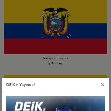
Türkiye - Ekvador
İş Konseyi
×
DEİK+ Yayında!