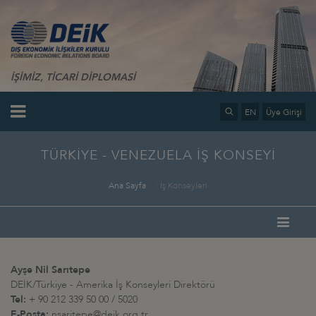
İŞİMİZ, TİCARİ DİPLOMASİ
EN
Üye Girişi
TÜRKİYE - VENEZUELA İŞ KONSEYİ
Ana Sayfa
İş Konseyleri
Ayşe Nil Sarıtepe
DEİK/Türkiye - Amerika İş Konseyleri Direktörü
Tel:
+ 90 212 339 50 00 / 5020
E-Posta:
nsaritepe@deik.org.tr