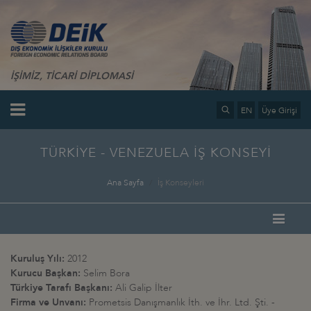
İŞİMİZ, TİCARİ DİPLOMASİ
EN
Üye Girişi
TÜRKİYE - VENEZUELA İŞ KONSEYİ
Ana Sayfa
İş Konseyleri
Kuruluş Yılı:
2012
Kurucu Başkan:
Selim Bora
Türkiye Tarafı Başkanı:
Ali Galip İlter
Firma ve Unvanı:
Prometsis Danışmanlık İth. ve İhr. Ltd. Şti. -