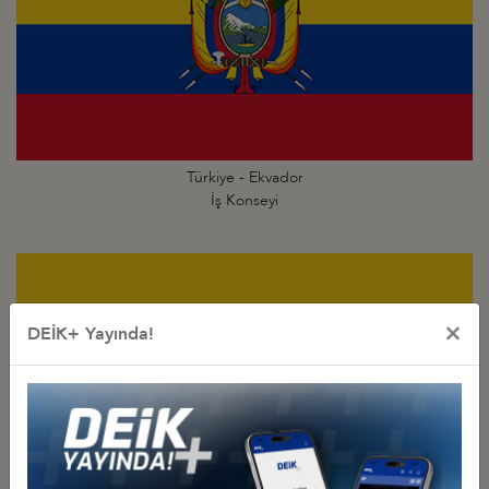
Türkiye - Ekvador
İş Konseyi
×
DEİK+ Yayında!