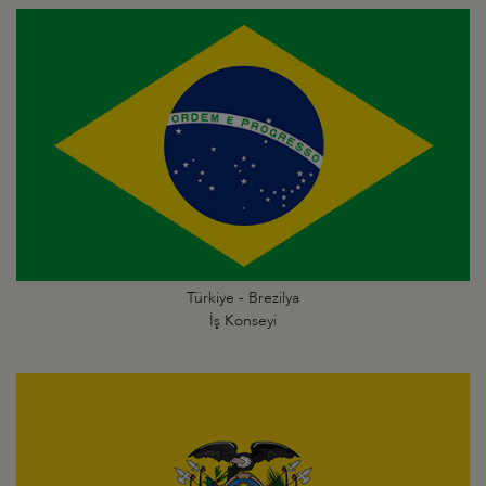
Türkiye - Brezilya
İş Konseyi