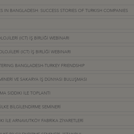
S IN BANGLADESH: SUCCESS STORIES OF TURKISH COMPANIES
JİLERİ (ICT) İŞ BİRLİĞİ WEBİNARI
LOJİLERİ (ICT) İŞ BIRLİĞİ WEBINARI
TERING BANGLADESH-TURKEY FRIENDSHIP
EMİNERİ VE SAKARYA İŞ DÜNYASI BULUŞMASI
A SIDDIKI İLE TOPLANTI
 ÜLKE BİLGİLENDİRME SEMİNERİ
KI İLE ARNAVUTKÖY FABRİKA ZİYARETLERİ