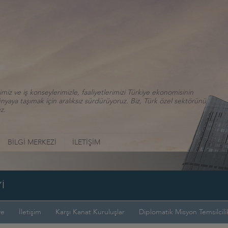
iz ve iş konseylerimizle, faaliyetlerimizi Türkiye ekonomisinin
aya taşımak için aralıksız sürdürüyoruz. Biz, Türk özel sektörünü
z.
BİLGİ MERKEZİ
İLETİŞİM
İ
ye
İletişim
Karşı Kanat Kuruluşlar
Diplomatik Misyon Temsilcilik