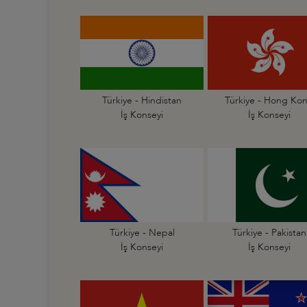
Türkiye - Hindistan
Türkiye - Hong Ko
İş Konseyi
İş Konseyi
Türkiye - Nepal
Türkiye - Pakistan
İş Konseyi
İş Konseyi