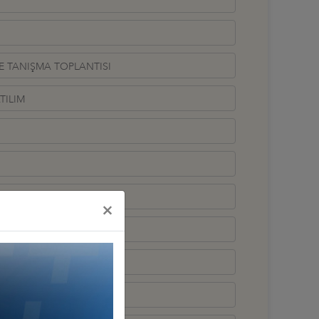
 TANIŞMA TOPLANTISI
TILIM
×