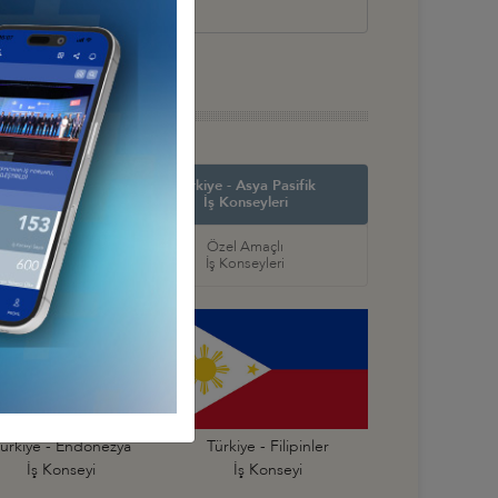
in Amerika ve
Türkiye - Asya Pasifik
ş Konseyleri
İş Konseyleri
örel
Özel Amaçlı
seyleri
İş Konseyleri
ürkiye - Endonezya
Türkiye - Filipinler
İş Konseyi
İş Konseyi