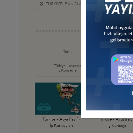
TÜRKİYE- BANGLADEŞ İŞ KONSEYİ DAKKA 
Türkiye
Tümü
İş Ko
Türkiye - Avrasya
Türkiye
İş Konseyleri
İş Ko
Türkiye - Asya Pasifik
Türkiye - Avustraly
İş Konseyleri
İş Konseyi