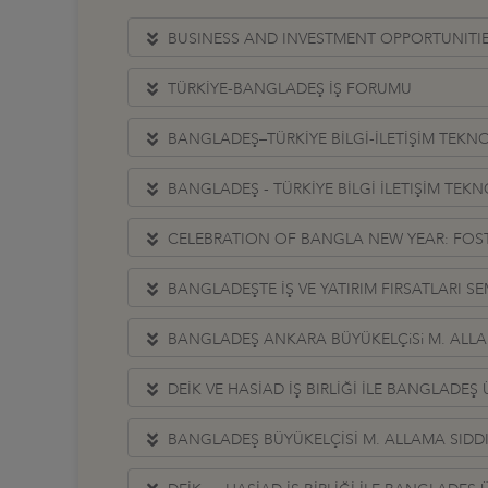
BUSINESS AND INVESTMENT OPPORTUNITIE
TÜRKİYE-BANGLADEŞ İŞ FORUMU
BANGLADEŞ–TÜRKİYE BİLGİ-İLETİŞİM TEKNOLO
BANGLADEŞ - TÜRKİYE BİLGİ İLETIŞİM TEKNO
CELEBRATION OF BANGLA NEW YEAR: FOS
BANGLADEŞTE İŞ VE YATIRIM FIRSATLARI S
BANGLADEŞ ANKARA BÜYÜKELÇiSi M. ALLAM
DEİK VE HASİAD İŞ BIRLİĞİ İLE BANGLADEŞ
BANGLADEŞ BÜYÜKELÇİSİ M. ALLAMA SIDDI