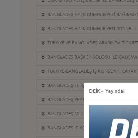
DEİK ve HASİAD İŞ BİRLİĞİ İLE BANGLADEŞ
BANGLADEŞ HALK CUMHURİYETİ BAĞIMSIZ
BANGLADEŞ HALK CUMHURİYETİ İSTANBU
TÜRKİYE VE BANGLADEŞ ARASINDA TİCARET V
BANGLADEŞ BAŞKONSOLOSU İLE ÇALIŞMA
TÜRKİYE-BANGLADEŞ İŞ KONSEYİ 1. ORTAK 
BANGLADEŞ'TE İŞ VE YATIRIM FIRSATLARI S
DEİK+ Yayında!
BANGLADEŞ PPP HEYETİ İLE TOPLANTI
BANGLADEŞ MILLÎ GÜNÜ RESEPSİYONU
BANGLADEŞ İŞ KONSEYİ DAKKA TEMASLAR