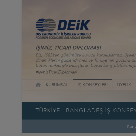
İŞİMİZ, TİCARİ DİPLOMASİ
Biz, 1985’ten günümüze kurucu kuruluşlarımız, üyelerim
dinamiklerini güçlendirmek ve Türkiye’nin gücünü düny
bütün renkleriyle buluşturan büyük bir iş platformuyu
#İşimizTicariDiplomasi
KURUMSAL
İŞ KONSEYLERİ
ÜYELİK
TÜRKİYE - BANGLADEŞ İŞ KONSEY
Kün