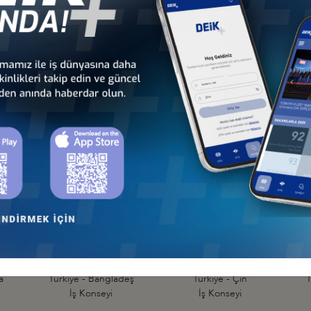
TEMASLARI
Diğer İş Konseyleri
 - Afrika
Türkiye - Kuzey Amerika
Türkiye - Lat
nseyleri
İş Konseyleri
Karayipler İ
 - Avrupa
Türkiye - Orta Doğu ve
Sekt
nseyleri
Körfez İş Konseyleri
İş Kon
a
Türkiye - Bangladeş
Türkiye - Çin
T
İş Konseyi
İş Konseyi