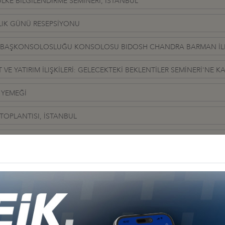
 ÜLKE BİLGİLENDİRME SEMİNERİ, İSTANBUL
LIK GÜNÜ RESEPSİYONU
L BAŞKONSOLOSLUĞU KONSOLOSU BIDOSH CHANDRA BARMAN İLE
E YATIRIM İLIŞKİLERİ: GELECEKTEKİ BEKLENTİLER SEMİNERİ'NE KA
 YEMEĞİ
TOPLANTISI, İSTANBUL
EMİNERİ
I