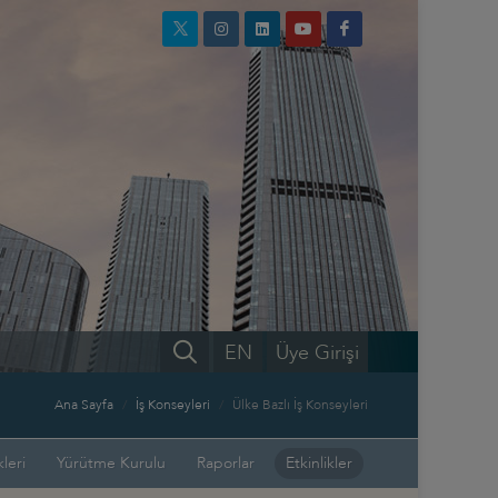
EN
Üye Girişi
Ana Sayfa
İş Konseyleri
Ülke Bazlı İş Konseyleri
leri
Yürütme Kurulu
Raporlar
Etkinlikler