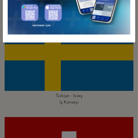
Türkiye - İsveç
İş Konseyi