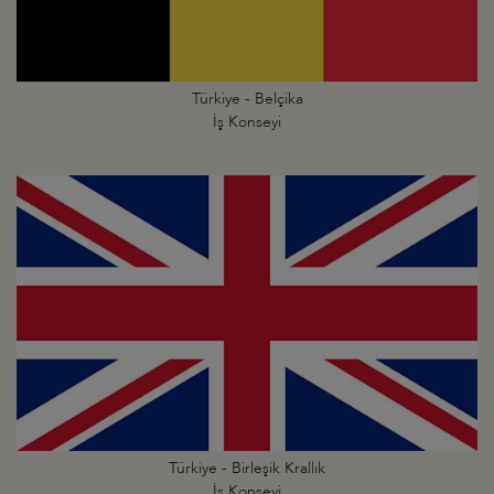
Türkiye - Belçika
İş Konseyi
Türkiye - Birleşik Krallık
İş Konseyi