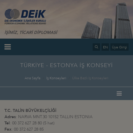
İŞİMİZ, TİCARİ DİPLOMASİ
EN
Üye Girişi
TÜRKİYE - ESTONYA İŞ KONSEYİ
Ana Sayfa
İş Konseyleri
Ülke Bazlı İş Konseyleri
T.C. TALİN BÜYÜKELÇİLİĞİ
Adres
: NARVA MNT.30 10152 TALLIN ESTONIA
Tel
: 00 372 627 28 80 (5 hat)
Fax
: 00 372 627 28 85