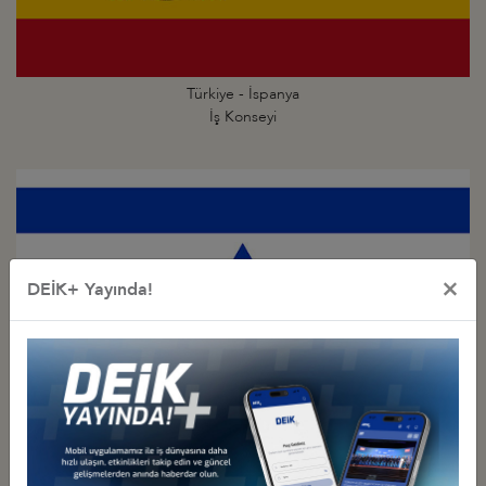
Türkiye - İspanya
İş Konseyi
×
DEİK+ Yayında!
Türkiye - İsrail
İş Konseyi