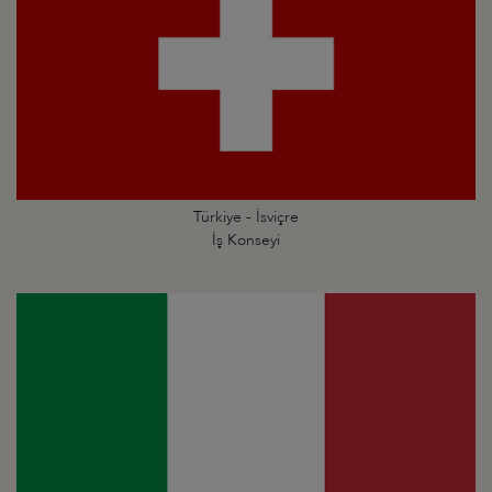
Türkiye - İsviçre
İş Konseyi