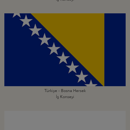
Türkiye - Bosna Hersek
İş Konseyi