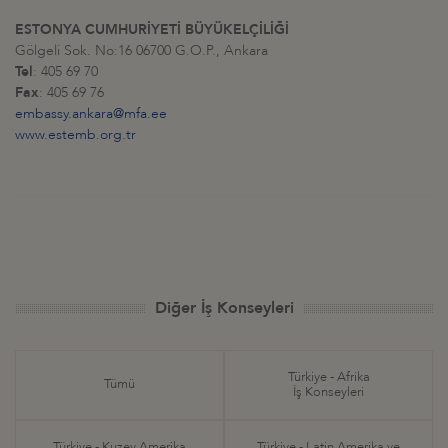
ESTONYA CUMHURİYETİ BÜYÜKELÇİLİĞİ
Gölgeli Sok. No:16 06700 G.O.P., Ankara
Tel
: 405 69 70
Fax
: 405 69 76
embassy.ankara@mfa.ee
www.estemb.org.tr
Diğer İş Konseyleri
Türkiye - Afrika
Tümü
İş Konseyleri
Türkiye - Kuzey Amerika
Türkiye - Latin Amerika ve