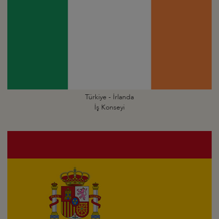
Türkiye - İrlanda
İş Konseyi