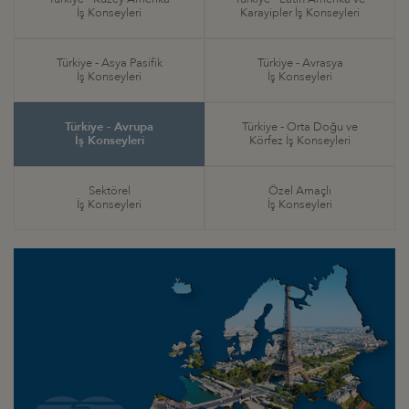
İş Konseyleri
Karayipler İş Konseyleri
Türkiye - Asya Pasifik
Türkiye - Avrasya
İş Konseyleri
İş Konseyleri
Türkiye - Avrupa
Türkiye - Orta Doğu ve
İş Konseyleri
Körfez İş Konseyleri
Sektörel
Özel Amaçlı
İş Konseyleri
İş Konseyleri