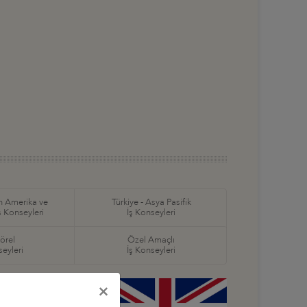
in Amerika ve
Türkiye - Asya Pasifik
ş Konseyleri
İş Konseyleri
örel
Özel Amaçlı
seyleri
İş Konseyleri
×