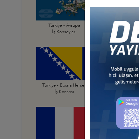
Türkiye - Avrupa
Türkiye - Almanya
İş Konseyleri
İş Konseyi
Türkiye - Bosna Hersek
Türkiye - Bulgarist
İş Konseyi
İş Konseyi