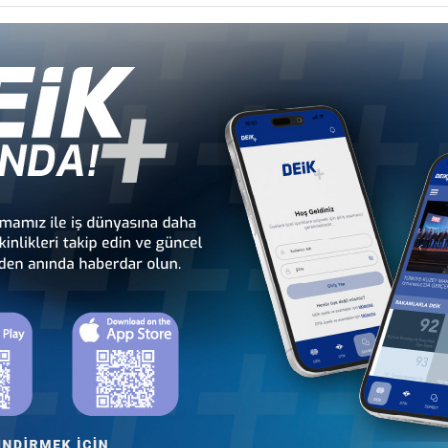
Türkiye - Arnavutluk
Türkiye - Avusturya
İş Konseyi
İş Konseyi
an
Türkiye - Çekya
Türkiye - Danimarka
İş Konseyi
İş Konseyi