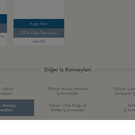
Ayşe Akın
DTİK Ülke Temsilcisi
Tic.
Akin Oü
Diğer İş Konseyleri
 - Afrika
Türkiye - Kuzey Amerika
Türkiye - Lat
nseyleri
İş Konseyleri
Karayipler İ
 - Avrupa
Türkiye - Orta Doğu ve
Sekt
nseyleri
Körfez İş Konseyleri
İş Kon