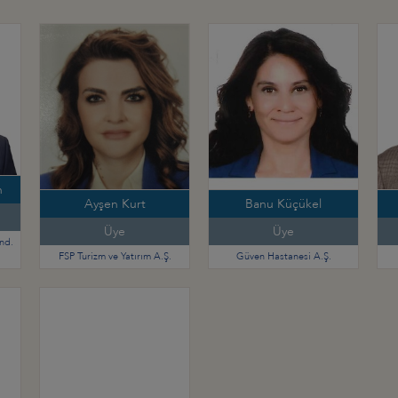
n
Ayşen Kurt
Banu Küçükel
Üye
Üye
nd.
FSP Turizm ve Yatırım A.Ş.
Güven Hastanesi A.Ş.