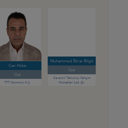
Muhammed Ebrar Bilgili
Can Höke
Üye
Üye
Garantili Teknoloji İletişim
TTT Otomotiv A.Ş.
Hizmetleri Ltd. Şti.