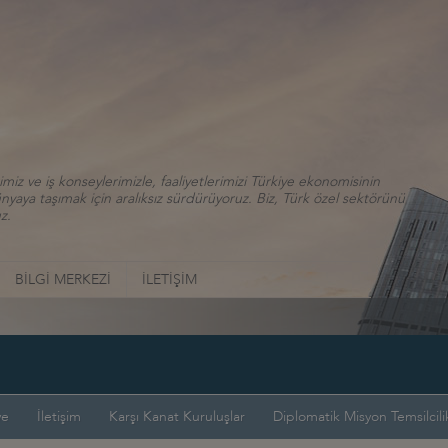
iz ve iş konseylerimizle, faaliyetlerimizi Türkiye ekonomisinin
aya taşımak için aralıksız sürdürüyoruz. Biz, Türk özel sektörünü
z.
BİLGİ MERKEZİ
İLETİŞİM
ye
İletişim
Karşı Kanat Kuruluşlar
Diplomatik Misyon Temsilcilik