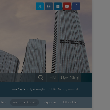
EN
Üye Girişi
Ana Sayfa
İş Konseyleri
Ülke Bazlı İş Konseyleri
leri
Yürütme Kurulu
Raporlar
Etkinlikler