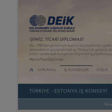
İŞİMİZ, TİCARİ DİPLOMASİ
Biz, 1985’ten günümüze kurucu kuruluşlarımız, üyelerim
dinamiklerini güçlendirmek ve Türkiye’nin gücünü düny
bütün renkleriyle buluşturan büyük bir iş platformuyu
#İşimizTicariDiplomasi
KURUMSAL
İŞ KONSEYLERİ
ÜYELİK
TÜRKİYE - ESTONYA İŞ KONSEYİ
Kün