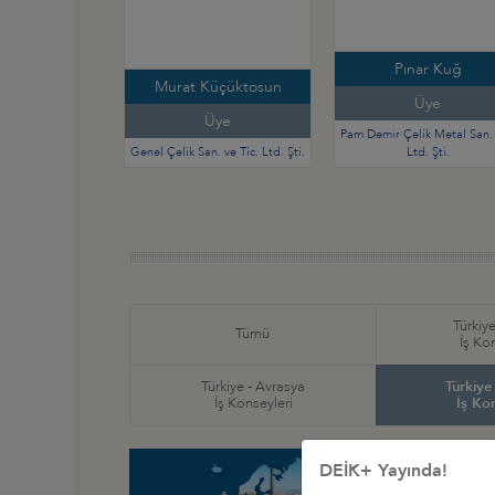
Pınar Kuğ
Murat Küçüktosun
Üye
Üye
Pam Demir Çelik Metal San. 
Genel Çelik San. ve Tic. Ltd. Şti.
Ltd. Şti.
Türkiye
Tümü
İş Ko
Türkiye - Avrasya
Türkiye
İş Konseyleri
İş Ko
DEİK+ Yayında!