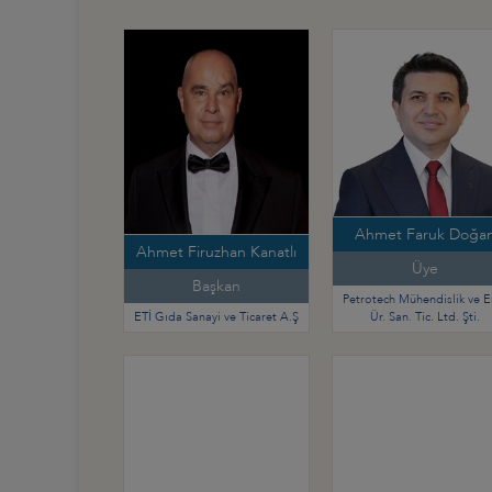
Ahmet Faruk Doğa
Ahmet Firuzhan Kanatlı
Üye
Başkan
Petrotech Mühendislik ve E
ETİ Gıda Sanayi ve Ticaret A.Ş
Ür. San. Tic. Ltd. Şti.