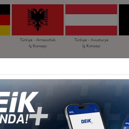
Türkiye - Arnavutluk
Türkiye - Avusturya
İş Konseyi
İş Konseyi
an
Türkiye - Çekya
Türkiye - Danimarka
İş Konseyi
İş Konseyi