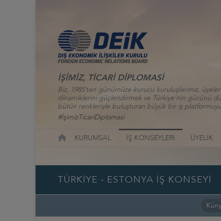
İŞİMİZ, TİCARİ DİPLOMASİ
Biz, 1985’ten günümüze kurucu kuruluşlarımız, üyelerim
dinamiklerini güçlendirmek ve Türkiye’nin gücünü düny
bütün renkleriyle buluşturan büyük bir iş platformuyu
#İşimizTicariDiplomasi
KURUMSAL
İŞ KONSEYLERİ
ÜYELİK
TÜRKİYE - ESTONYA İŞ KONSEYİ
Kün