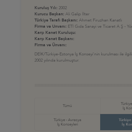
Kuruluş Yılı:
2002
Kurucu Başkan:
Ali Galip İlter
Türkiye Tarafı Başkanı:
Ahmet Firuzhan Kanatlı
Firma ve Unvanı:
ETİ Gıda Sanayi ve Ticaret A.Ş - Y
Karşı Kanat Kuruluşu:
Karşı Kanat Başkanı:
Firma ve Ünvanı:
DEİK/Türkiye-Estonya İş Konseyi'nin kurulması ile ilgili 
2002 yılında kurulmuştur.
Türkiye
Tümü
İş Ko
Türkiye - Avrasya
Türkiye
İş Konseyleri
İş Ko