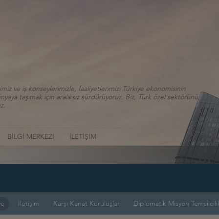
iz ve iş konseylerimizle, faaliyetlerimizi Türkiye ekonomisinin
aya taşımak için aralıksız sürdürüyoruz. Biz, Türk özel sektörünü
z.
BİLGİ MERKEZİ
İLETİŞİM
ye
İletişim
Karşı Kanat Kuruluşlar
Diplomatik Misyon Temsilcilik