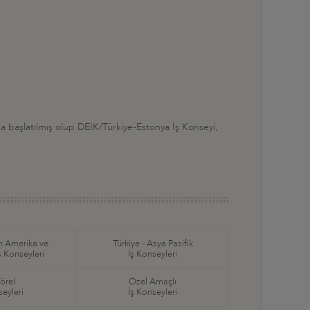
lında başlatılmış olup DEİK/Türkiye-Estonya İş Konseyi,
in Amerika ve
Türkiye - Asya Pasifik
ş Konseyleri
İş Konseyleri
örel
Özel Amaçlı
seyleri
İş Konseyleri