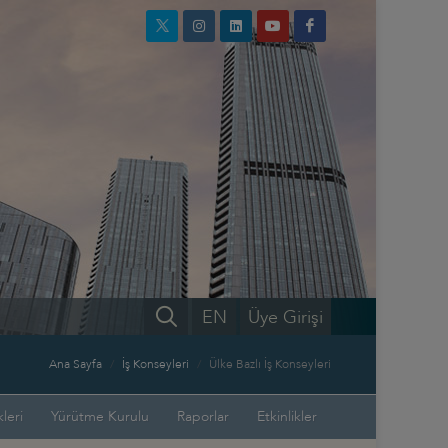
EN
Üye Girişi
Ana Sayfa
İş Konseyleri
Ülke Bazlı İş Konseyleri
leri
Yürütme Kurulu
Raporlar
Etkinlikler