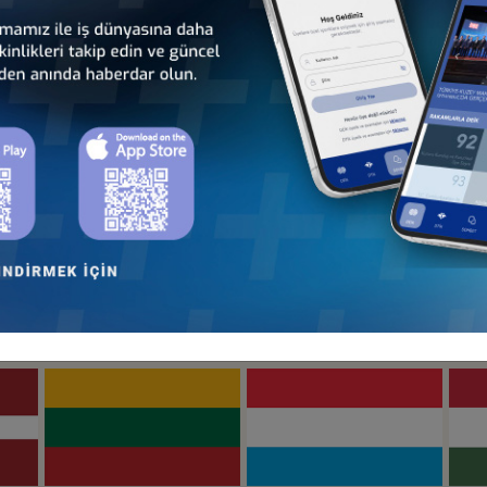
an
Türkiye - Hollanda
Türkiye - İrlanda
İş Konseyi
İş Konseyi
Türkiye - İtalya
Türkiye - K.K.T.C.
İş Konseyi
İş Konseyi