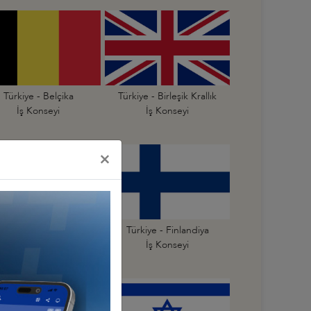
Türkiye - Belçika
Türkiye - Birleşik Krallık
İş Konseyi
İş Konseyi
×
Türkiye - Estonya
Türkiye - Finlandiya
İş Konseyi
İş Konseyi