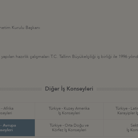
önetim Kurulu Başkanı
yapılan hazırlık çalışmaları T.C. Tallinn Büyükelçiliği iş birliği ile 1996 yı
Diğer İş Konseyleri
 - Afrika
Türkiye - Kuzey Amerika
Türkiye - Lat
nseyleri
İş Konseyleri
Karayipler İ
 - Avrupa
Türkiye - Orta Doğu ve
Sekt
nseyleri
Körfez İş Konseyleri
İş Kon