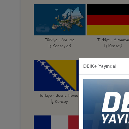
Türkiye - Avrupa
Türkiye - Almanya
İş Konseyleri
İş Konseyi
DEİK+ Yayında!
Türkiye - Bosna Hersek
Türkiye - Bulgarist
İş Konseyi
İş Konseyi