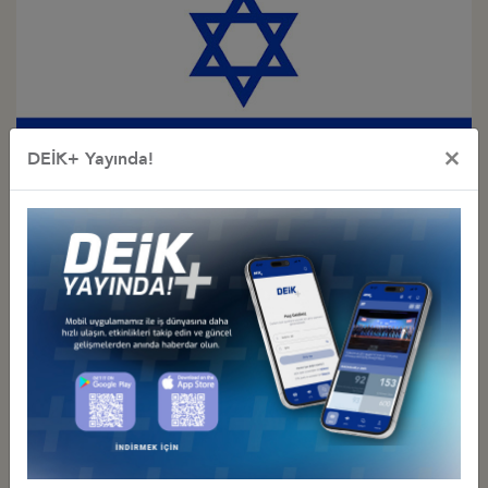
×
DEİK+ Yayında!
Türkiye - İsrail
İş Konseyi