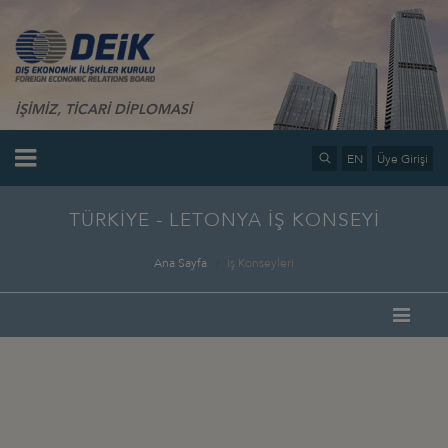
İŞİMİZ, TİCARİ DİPLOMASİ
EN
Üye Girişi
TÜRKİYE - LETONYA İŞ KONSEYİ
Ana Sayfa
İş Konseyleri