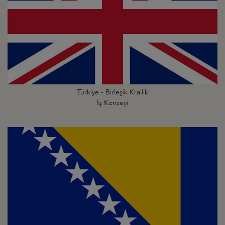
Türkiye - Birleşik Krallık
İş Konseyi