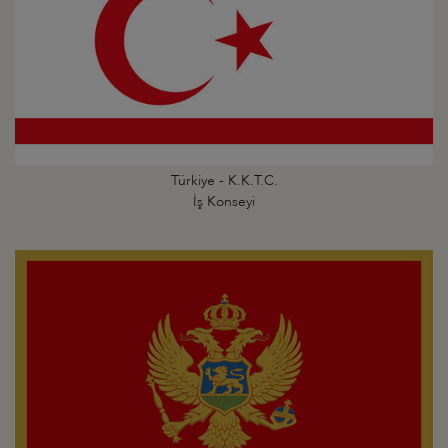
Türkiye - K.K.T.C.
İş Konseyi