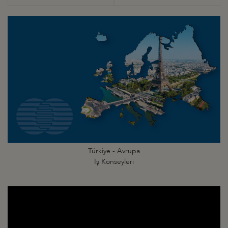
Türkiye - Avrupa
İş Konseyleri