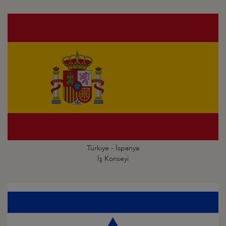
Türkiye - İspanya
İş Konseyi