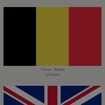
Türkiye - Belçika
İş Konseyi