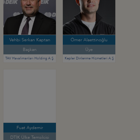
Vehbi Serkan Kaptan
Ömer Alaettinoğlu
Başkan
Üye
TAV Havalimanları Holding A.Ş.
Kepler Dinlenme Hizmetleri A.Ş
Fuat Aydemir
DTİK Ülke Temsilcisi