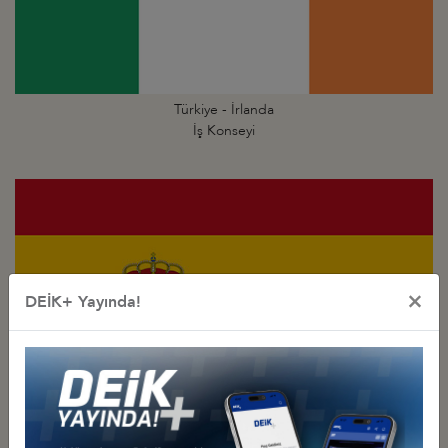
Türkiye - İrlanda
İş Konseyi
×
DEİK+ Yayında!
Türkiye - İspanya