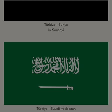
Türkiye - Suriye
İş Konseyi
Türkiye - Suudi Arabistan