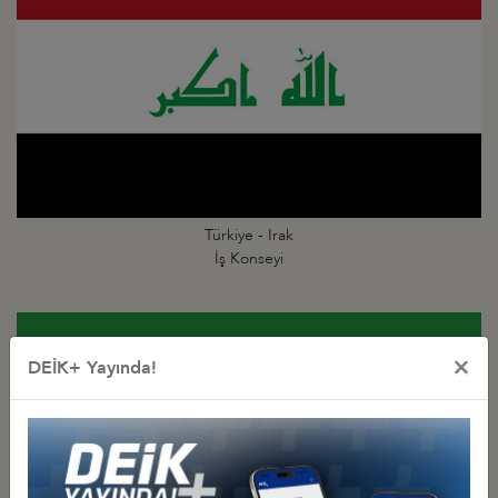
Türkiye - Irak
İş Konseyi
×
DEİK+ Yayında!