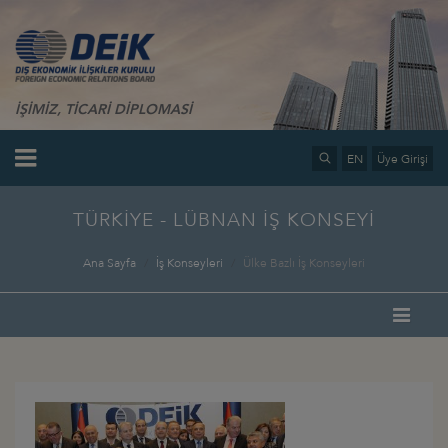
İŞİMİZ, TİCARİ DİPLOMASİ
EN
Üye Girişi
TÜRKİYE - LÜBNAN İŞ KONSEYİ
Ana Sayfa
İş Konseyleri
Ülke Bazlı İş Konseyleri