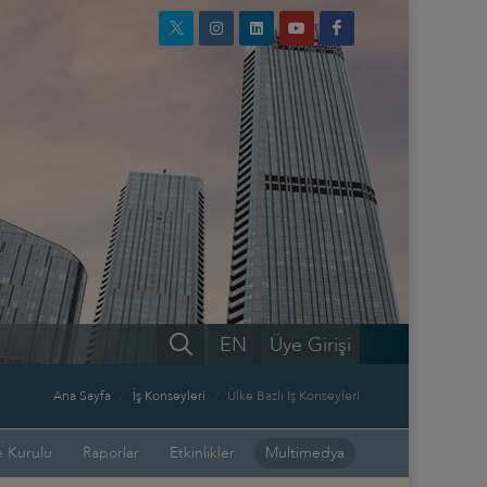
EN
Üye Girişi
Ana Sayfa
İş Konseyleri
Ülke Bazlı İş Konseyleri
 Kurulu
Raporlar
Etkinlikler
Multimedya