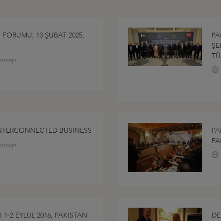
Ş FORUMU, 13 ŞUBAT 2025,
PA
ŞE
TÜ
onseyi
INTERCONNECTED BUSINESS
PA
PA
onseyi
1-2 EYLÜL 2016, PAKİSTAN
DE