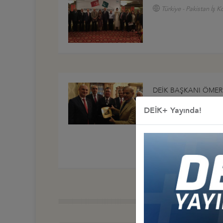
Türkiye - Pakistan İş K
DEİK BAŞKANI ÖMER 
KONSEYİ HEYETİ PE
DEİK+ Yayında!
ŞAHBAZ ŞERİF İLE TO
PAKİSTAN
Türkiye - Pakistan İş K