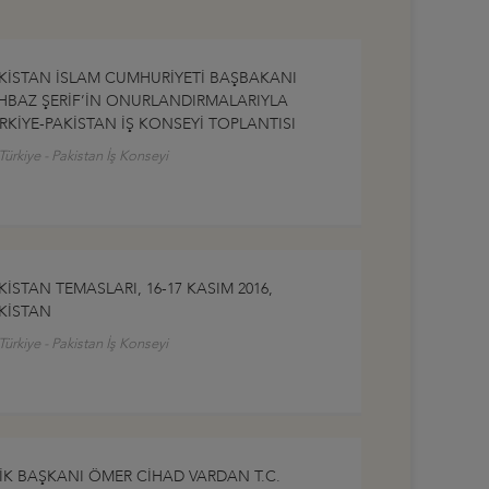
KİSTAN İSLAM CUMHURİYETİ BAŞBAKANI
HBAZ ŞERİF’İN ONURLANDIRMALARIYLA
RKİYE-PAKİSTAN İŞ KONSEYİ TOPLANTISI
Türkiye - Pakistan İş Konseyi
KİSTAN TEMASLARI, 16-17 KASIM 2016,
KİSTAN
Türkiye - Pakistan İş Konseyi
İK BAŞKANI ÖMER CİHAD VARDAN T.C.