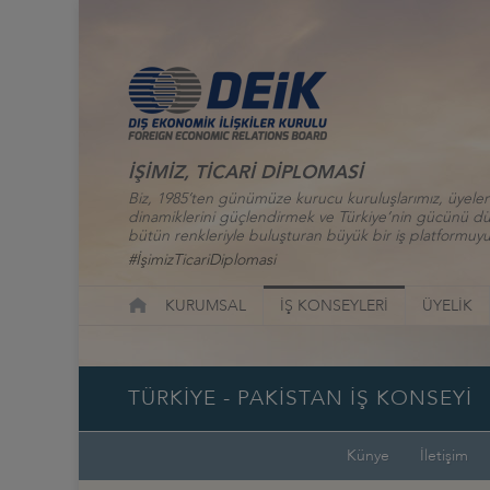
İŞİMİZ, TİCARİ DİPLOMASİ
Biz, 1985’ten günümüze kurucu kuruluşlarımız, üyelerim
dinamiklerini güçlendirmek ve Türkiye’nin gücünü düny
bütün renkleriyle buluşturan büyük bir iş platformuyu
#İşimizTicariDiplomasi
KURUMSAL
İŞ KONSEYLERİ
ÜYELİK
TÜRKİYE - PAKİSTAN İŞ KONSEYİ
Künye
İletişim