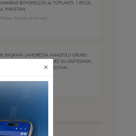
LAMABAD BÜYÜKELÇİSİ ile TOPLANTI, 1 EYLÜL
16, PAKİSTAN
Türkiye - Pakistan İş Konseyi
İK BAŞKANI LAHORE'DA ANADOLU GRUBU
RAFINDAN YAPTIRILAN TEMİZ SU ÜNİTESİNİN
×
ILIŞINI YAPTI, LAHORE, PAKİSTAN
Türkiye - Pakistan İş Konseyi