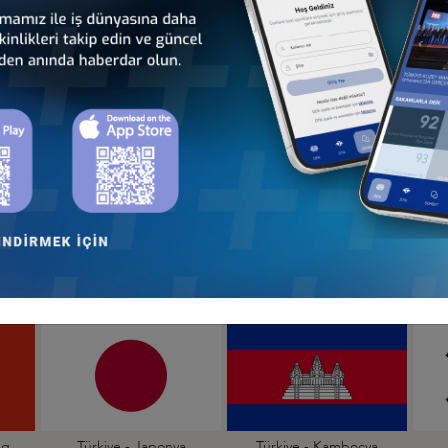
 - Afrika
Türkiye - Kuzey Amerika
Türkiye - Lat
nseyleri
İş Konseyleri
Karayipler İ
 - Avrupa
Türkiye - Orta Doğu ve
Sekt
nseyleri
Körfez İş Konseyleri
İş Kon
a
Türkiye - Bangladeş
Türkiye - Çin
T
İş Konseyi
İş Konseyi
ng
Türkiye - Japonya
Türkiye - Kamboçya