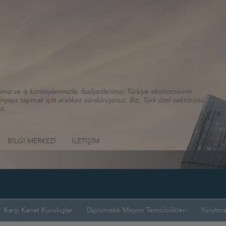
iz ve iş konseylerimizle, faaliyetlerimizi Türkiye ekonomisinin
aya taşımak için aralıksız sürdürüyoruz. Biz, Türk özel sektörünü
z.
BİLGİ MERKEZİ
İLETİŞİM
Karşı Kanat Kuruluşlar
Diplomatik Misyon Temsilcilikleri
Yürütme