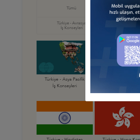
Türkiye
Tümü
İş Ko
Türkiye - Avrasya
Türkiye
İş Konseyleri
İş Ko
Türkiye - Asya Pasifik
Türkiye - Avustraly
İş Konseyleri
İş Konseyi
Türkiye - Hindistan
Türkiye - Hong Ko