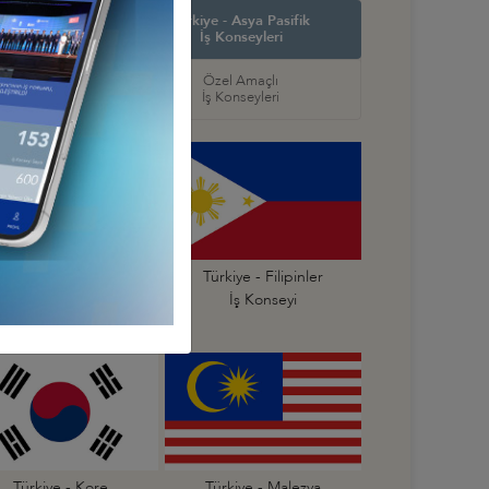
in Amerika ve
Türkiye - Asya Pasifik
ş Konseyleri
İş Konseyleri
örel
Özel Amaçlı
seyleri
İş Konseyleri
ürkiye - Endonezya
Türkiye - Filipinler
İş Konseyi
İş Konseyi
Türkiye - Kore
Türkiye - Malezya