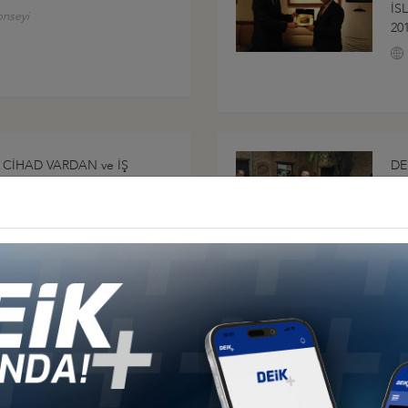
İS
onseyi
20
CİHAD VARDAN ve İŞ
DE
NCAP EYALETİ BAŞBAKANI
TA
PLANTI, 1 EYLÜL 2016,
AÇ
onseyi
Diğer İş Konseyleri