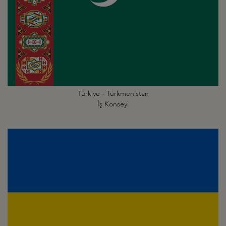
Türkiye - Türkmenistan
İş Konseyi