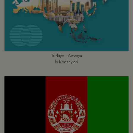
Türkiye - Avrasya
İş Konseyleri