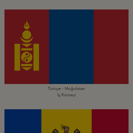
Türkiye - Moğolistan
İş Konseyi