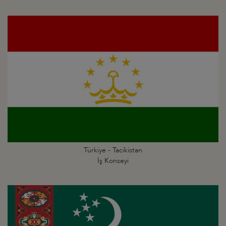
Türkiye - Tacikistan
İş Konseyi