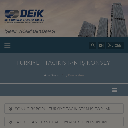
İŞİMİZ, TİCARİ DİPLOMASİ
EN
Üye Girişi
TÜRKİYE - TACİKİSTAN İŞ KONSEYİ
Ana Sayfa
İş Konseyleri
SONUÇ RAPORU: TÜRKİYE-TACİKİSTAN İŞ FORUMU
TACİKİSTAN TEKSTİL VE GİYİM SEKTÖRÜ SUNUMU