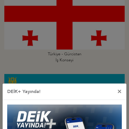
Türkiye - Gürcistan
İş Konseyi
×
DEİK+ Yayında!